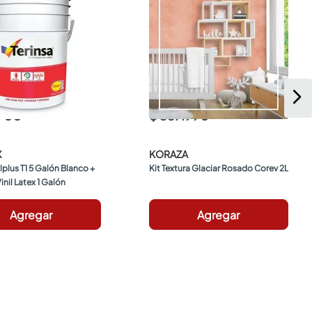
.900
$ 357.990
X
KORAZA
ilplus T1 5 Galón Blanco + 
Kit Textura Glaciar Rosado Corev 2L
Vinil Latex 1 Galón
Agregar
Agregar