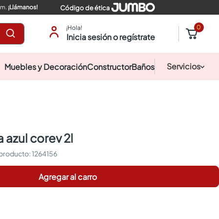
pm.
¡Llámanos!
Código de ética
0
¡Hola!
Inicia sesión o regístrate
Servicios
Muebles y Decoración
Constructor
Baños
a azul corev 2l
:
1264156
Agregar al carro