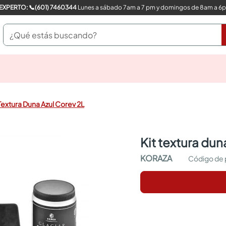
COMPRA CON UN EXPERTO: 📞(601) 7460344
Lunes a sábado 7am a 7 pm y domingos de 8am a 6
¿Qué estás buscando?
pinturas
closet
cocinas integrales
 Textura Duna Azul Corev 2L
sanitarios
comedor
escritorio
kit textura dun
pisos
armarios closet
KORAZA
comedores
neveras