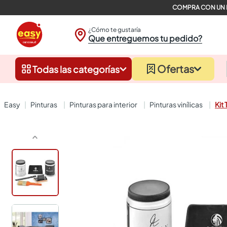
¿Cómo te gustaría
Que entreguemos tu pedido?
Ofertas
Todas las categorías
pinturas
pinturas para interior
pinturas vinílicas
Kit