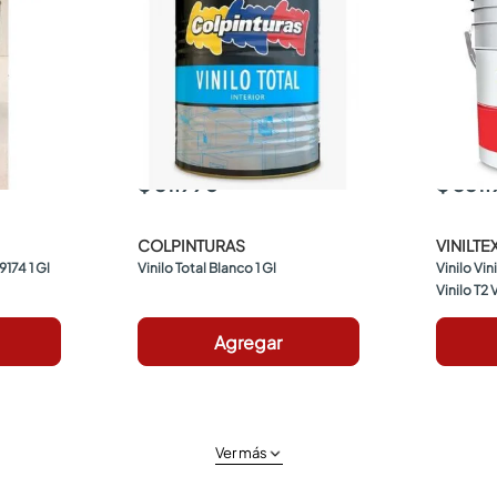
$ 51.990
$ 351
COLPINTURAS
VINILTE
9174 1 Gl
Vinilo Total Blanco 1 Gl
Vinilo Vin
Vinilo T2 
Agregar
Ver más