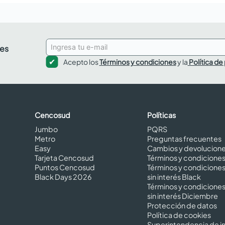
des
Acepto los
Términos y condiciones
y la
Política de
Cencosud
Políticas
Jumbo
PQRS
Metro
Preguntas frecuentes
Easy
Cambios y devolucion
Tarjeta Cencosud
Términos y condicione
Puntos Cencosud
Términos y condicione
Black Days 2026
sin interés Black
Términos y condicione
sin interés Diciembre
Protección de datos
Política de cookies
Superintendencia de in