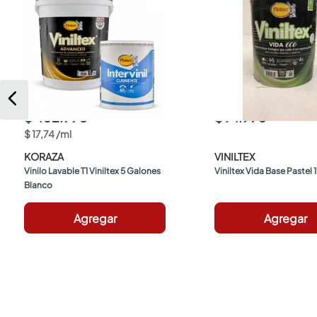
$ 402.990
$ 74.990
$
17
,
74
/
ml
KORAZA
VINILTEX
Vinilo Lavable T1 Viniltex 5 Galones 
Viniltex Vida Base Pastel 1
Blanco
Agregar
Agregar