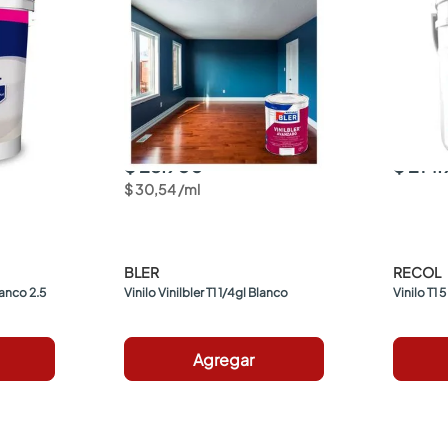
$ 28.900
$ 214
$
30
,
54
/
ml
BLER
RECOL
anco 2.5 
Vinilo Vinilbler T1 1/4gl Blanco
Vinilo T1 
Agregar