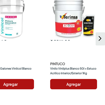
.990
$ 351.900
PINTUCO
5 Galones Vinilcol Blanco
Vinilo Vinilplus Blanco 5Gl + Estuco 
Acrilico Interior/Exterior 1Kg
Agregar
Agregar