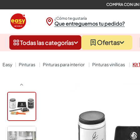
¿Cómo te gustaría
Que entreguemos tu pedido?
Ofertas
Todas las categorías
pinturas
pinturas para interior
pinturas vinílicas
Kit