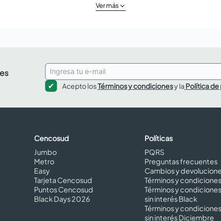
Ver más
des
Acepto los
Términos y condiciones
y la
Política de
Cencosud
Políticas
Jumbo
PQRS
Metro
Preguntas frecuentes
Easy
Cambios y devolucion
Tarjeta Cencosud
Términos y condicione
Puntos Cencosud
Términos y condicione
Black Days 2026
sin interés Black
Términos y condicione
sin interés Diciembre