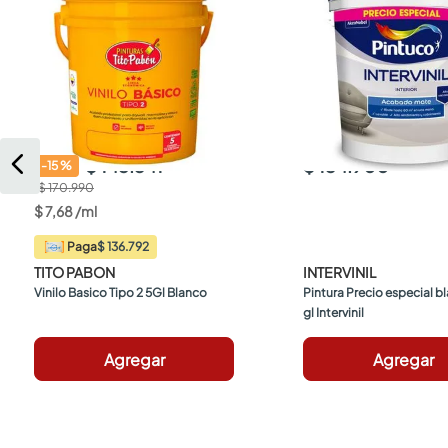
$ 145.341
$ 134.900
-
15
%
$ 170.990
$
7
,
68
/
ml
$ 136.792
Paga
TITO PABON
INTERVINIL
Vinilo Basico Tipo 2 5Gl Blanco
Pintura Precio especial bl
gl Intervinil
Agregar
Agregar