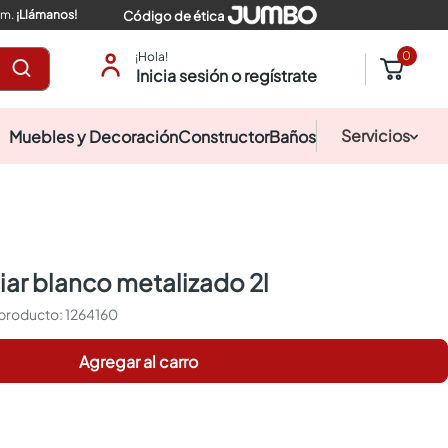
pm.
¡Llámanos!
Código de ética
0
¡Hola!
Inicia sesión o regístrate
Servicios
Muebles y Decoración
Constructor
Baños
aciar blanco metalizado 2l
:
1264160
Agregar al carro