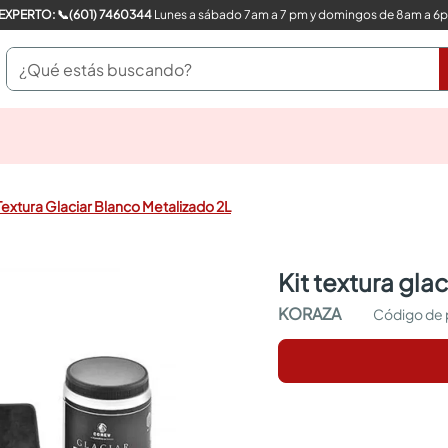
COMPRA CON UN EXPERTO: 📞(601) 7460344
Lunes a sábado 7am a 7 pm y domingos de 8am a 6
¿Qué estás buscando?
pinturas
closet
cocinas integrales
 Textura Glaciar Blanco Metalizado 2L
sanitarios
comedor
escritorio
kit textura gl
pisos
armarios closet
KORAZA
comedores
neveras