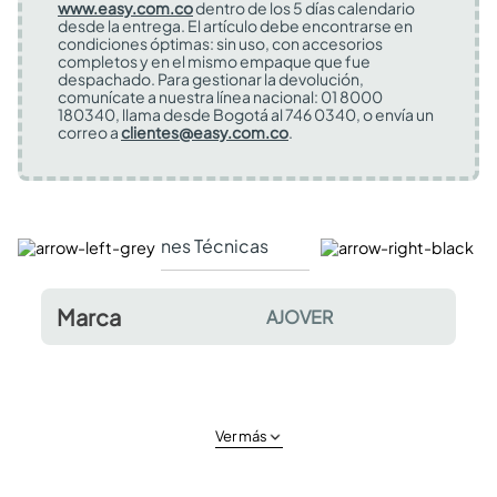
www.easy.com.co
dentro de los 5 días calendario
desde la entrega. El artículo debe encontrarse en
condiciones óptimas: sin uso, con accesorios
completos y en el mismo empaque que fue
despachado. Para gestionar la devolución,
comunícate a nuestra línea nacional: 01 8000
180340, llama desde Bogotá al 746 0340, o envía un
correo a
clientes@easy.com.co
.
Especificaciones Técnicas
Comentarios y valor
Marca
AJOVER
Ver más