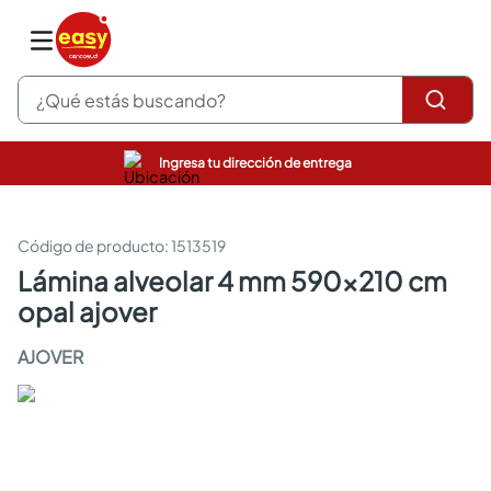
¿Qué estás buscando?
Ingresa tu dirección de entrega
pinturas
closet
cocinas integrales
:
1513519
sanitarios
lámina alveolar 4 mm 590x210 cm
comedor
opal ajover
escritorio
pisos
AJOVER
armarios closet
comedores
neveras