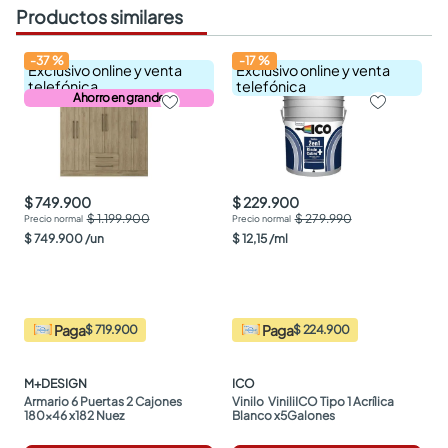
Productos similares
-
37
%
-
17
%
Exclusivo online y venta
Exclusivo online y venta
telefónica
telefónica
Ahorro en grande
$ 749.900
$ 229.900
$ 1.199.900
$ 279.990
$
749
.
900
/
un
$
12
,
15
/
ml
Paga
Paga
$ 719.900
$ 224.900
M+DESIGN
ICO
Armario 6 Puertas 2 Cajones 
Vinilo  ViniliICO Tipo 1 Acrílica 
180x46 x182 Nuez
Blanco x5Galones