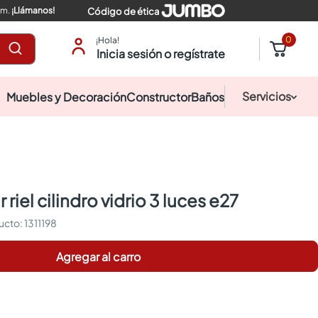
pm.
¡Llámanos!
Código de ética
0
¡Hola!
Inicia sesión o regístrate
Servicios
Muebles y Decoración
Constructor
Baños
 riel cilindro vidrio 3 luces e27
:
1311198
Agregar al carro