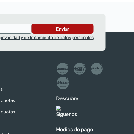
Enviar
 privacidad y de tratamiento de datos personales
es
s
Descubre
s cuotas
s cuotas
Síguenos
Medios de pago