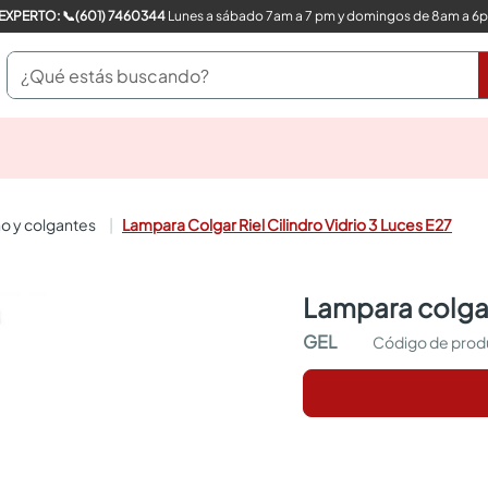
COMPRA CON UN EXPERTO: 📞(601) 7460344
Lunes a sábado 7am a 7 pm y domingos de 8am a 6
¿Qué estás buscando?
pinturas
closet
cocinas integrales
o y colgantes
Lampara Colgar Riel Cilindro Vidrio 3 Luces E27
sanitarios
comedor
escritorio
lampara colgar
pisos
armarios closet
GEL
comedores
neveras