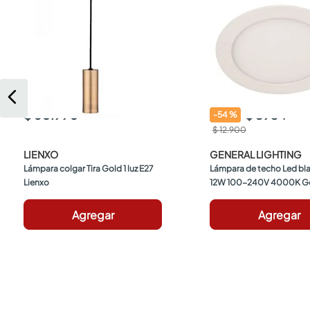
$ 60.990
$ 5934
-
54
%
$ 12.900
LIENXO
GENERAL LIGHTING
Lámpara colgar Tira Gold 1 luz E27 
Lámpara de techo Led blan
Lienxo
12W 100-240V 4000K Ge
Lighting
Agregar
Agregar