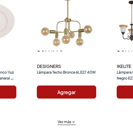
$ 399.990
$ 599
DESIGNERS
IKELITE
co 1 luz 
Lámpara Techo Bronce 6L E27 40W
Lámpara 
neral 
Negro E2
Agregar
Ver más