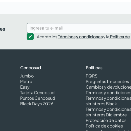
des
Acepto los
Términos y condiciones
y la
Política de
Cencosud
Políticas
Jumbo
PQRS
Metro
Preguntas frecuentes
Easy
Cambios y devolucion
Tarjeta Cencosud
Términos y condicione
Puntos Cencosud
Términos y condicione
Black Days 2026
sin interés Black
Términos y condicione
sin interés Diciembre
Protección de datos
Política de cookies