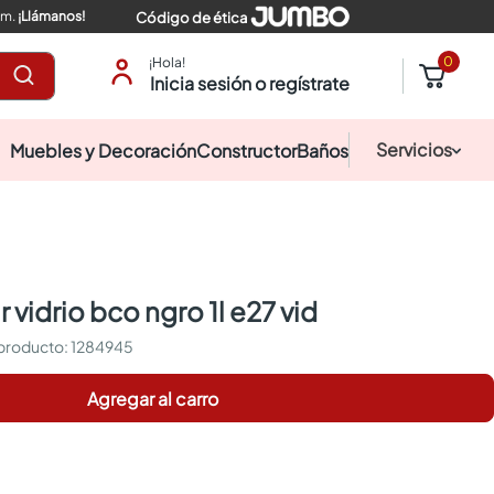
pm.
¡Llámanos!
Código de ética
0
¡Hola!
Inicia sesión o regístrate
Servicios
Muebles y Decoración
Constructor
Baños
 vidrio bco ngro 1l e27 vid
:
1284945
Agregar al carro