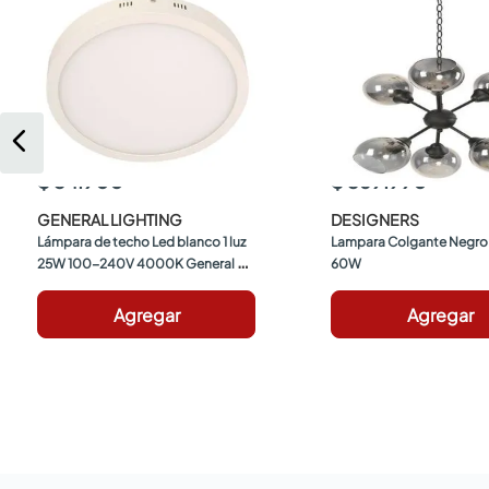
$ 34.900
$ 369.990
GENERAL LIGHTING
DESIGNERS
Lámpara de techo Led blanco 1 luz 
Lampara Colgante Negro 
25W 100-240V 4000K General 
60W
Lighting
Agregar
Agregar