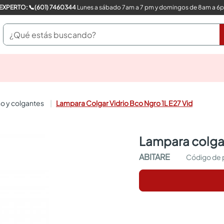
COMPRA CON UN EXPERTO: 📞(601) 7460344
Lunes a sábado 7am a 7 pm y domingos de 8am a 6
¿Qué estás buscando?
pinturas
closet
cocinas integrales
o y colgantes
Lampara Colgar Vidrio Bco Ngro 1L E27 Vid
sanitarios
comedor
escritorio
lampara colgar
pisos
comedores
ABITARE
armarios closet
neveras