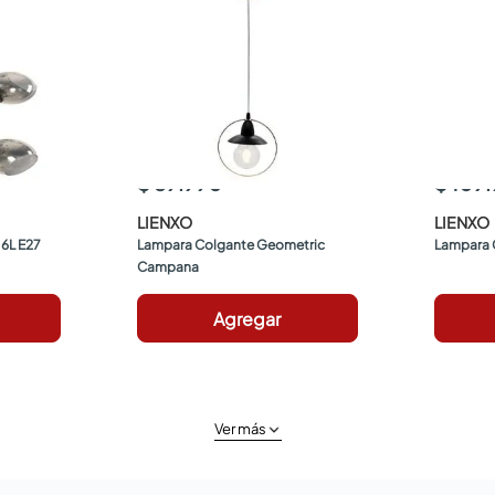
$ 89.990
$ 109
LIENXO
LIENXO
6L E27 
Lampara Colgante Geometric 
Lampara 
Campana
Agregar
Ver más