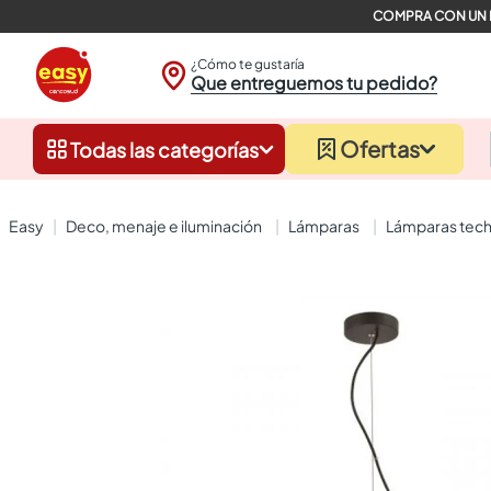
¿Cómo te gustaría
Que entreguemos tu pedido?
Ofertas
Todas las categorías
deco, menaje e iluminación
lámparas
lámparas tech