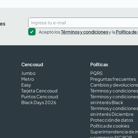
des
Acepto los
Términos y condiciones
y la
Política de
Cencosud
Políticas
Jumbo
PQRS
Metro
Preguntas frecuentes
Easy
Cambios y devolucion
Tarjeta Cencosud
Términos y condicione
Puntos Cencosud
Términos y condicione
Black Days 2026
sin interés Black
Términos y condicione
sin interés Diciembre
Protección de datos
Política de cookies
Superintendencia de in
y comercio SIC PQR