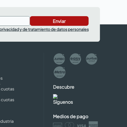
Enviar
 privacidad y de tratamiento de datos personales
es
s
Descubre
s cuotas
s cuotas
Síguenos
Medios de pago
dustria