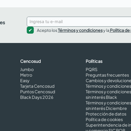
des
Acepto los
Términos y condiciones
y la
Política de
Cencosud
Políticas
Jumbo
PQRS
Metro
Preguntas frecuentes
Easy
Cambios y devolucion
Tarjeta Cencosud
Términos y condicione
Puntos Cencosud
Términos y condicione
Black Days 2026
sin interés Black
Términos y condicione
sin interés Diciembre
Protección de datos
Política de cookies
Superintendencia de in
y comercio SIC PQR