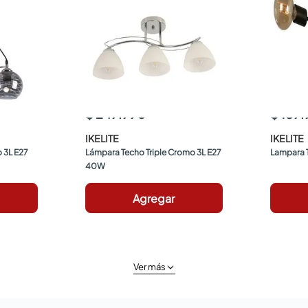
$ 249.990
$ 189
IKELITE
IKELITE
3L E27 
Lámpara Techo Triple Cromo 3L E27 
Lampara 
40W
Agregar
Ver más