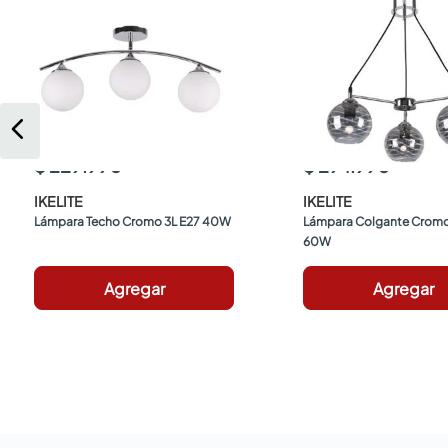
$ 229.990
$ 294.990
IKELITE
IKELITE
Lámpara Techo Cromo 3L E27 40W
Lámpara Colgante Cromo 
60W
Agregar
Agregar