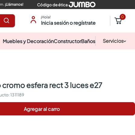
pm.
¡Llámanos!
Código de ética
0
¡Hola!
Inicia sesión o regístrate
Servicios
Muebles y Decoración
Constructor
Baños
 cromo esfera rect 3 luces e27
:
1311189
Agregar al carro