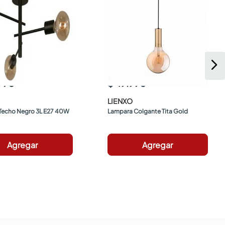
.990
$ 49.990
LIENXO
Techo Negro 3L E27 40W
Lampara Colgante Tita Gold
Agregar
Agregar