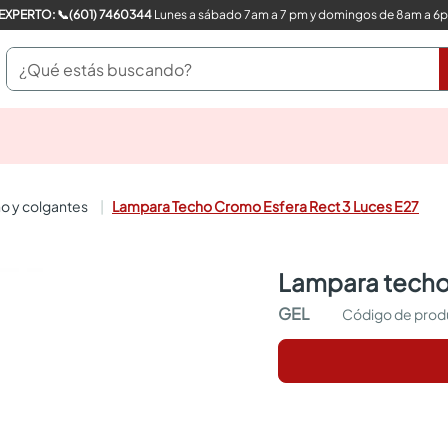
COMPRA CON UN EXPERTO: 📞(601) 7460344
Lunes a sábado 7am a 7 pm y domingos de 8am a 6
¿Qué estás buscando?
pinturas
closet
cocinas integrales
o y colgantes
Lampara Techo Cromo Esfera Rect 3 Luces E27
sanitarios
comedor
escritorio
lampara techo
pisos
armarios closet
GEL
comedores
neveras