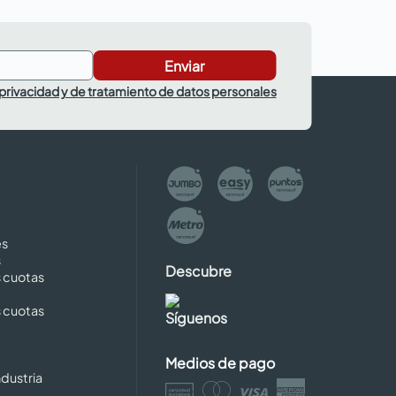
Enviar
 privacidad y de tratamiento de datos personales
es
s
Descubre
s cuotas
s cuotas
Síguenos
Medios de pago
dustria