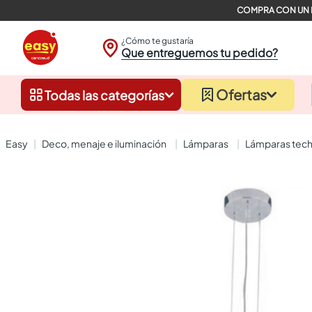
¿Cómo te gustaría
Que entreguemos tu pedido?
Ofertas
Todas las categorías
deco, menaje e iluminación
lámparas
lámparas tech