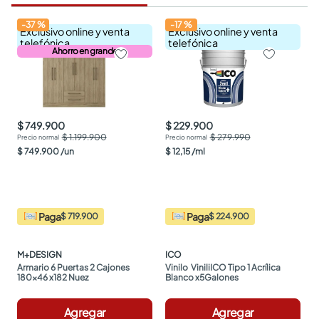
-
37
%
-
17
%
Exclusivo online y venta
Exclusivo online y venta
telefónica
telefónica
Ahorro en grande
$ 749.900
$ 229.900
$ 1.199.900
$ 279.990
$
749
.
900
/
un
$
12
,
15
/
ml
Paga
Paga
$ 719.900
$ 224.900
M+DESIGN
ICO
Armario 6 Puertas 2 Cajones 
Vinilo  ViniliICO Tipo 1 Acrílica 
180x46 x182 Nuez
Blanco x5Galones
Agregar
Agregar