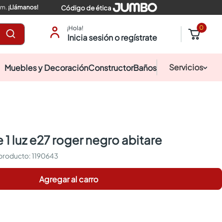
pm.
¡Llámanos!
Código de ética
0
¡Hola!
Inicia sesión o regístrate
Servicios
Muebles y Decoración
Constructor
Baños
 1 luz e27 roger negro abitare
:
1190643
Agregar al carro