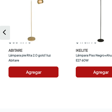
$ 304.990
$ 193.990
ABITARE
IKELITE
Lámpara pie Rita 2.0 gold 1 luz 
Lámpara Piso Negro+Ahu
Abitare
E27 60W
Agregar
Agregar