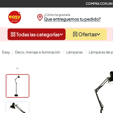
¿Cómo te gustaría
Que entreguemos tu pedido?
Ofertas
Todas las categorías
deco, menaje e iluminación
lámparas
lámparas de p