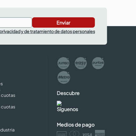
Enviar
 privacidad y de tratamiento de datos personales
es
s
Descubre
s cuotas
s cuotas
Síguenos
Medios de pago
dustria