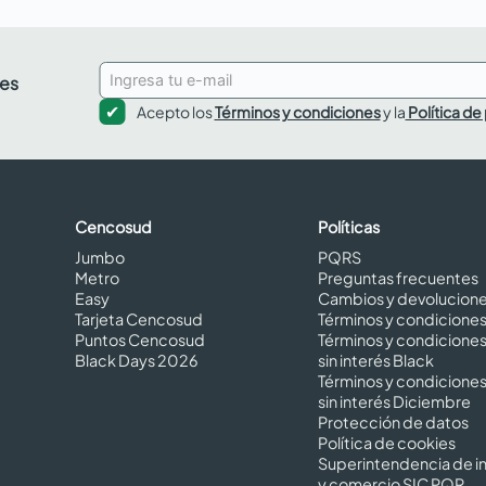
des
Acepto los
Términos y condiciones
y la
Política de
Cencosud
Políticas
Jumbo
PQRS
Metro
Preguntas frecuentes
Easy
Cambios y devolucion
Tarjeta Cencosud
Términos y condicione
Puntos Cencosud
Términos y condicione
Black Days 2026
sin interés Black
Términos y condicione
sin interés Diciembre
Protección de datos
Política de cookies
Superintendencia de in
y comercio SIC PQR