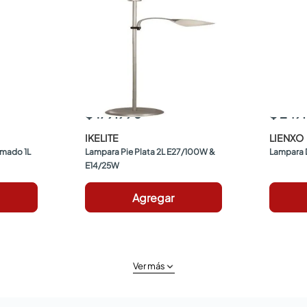
$ 179.990
$ 249
IKELITE
LIENXO
mado 1L 
Lampara Pie Plata 2L E27/100W & 
Lampara D
E14/25W
Agregar
Ver más