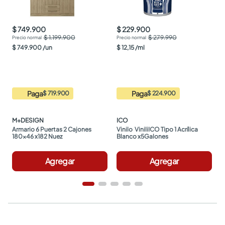
$ 749.900
$ 229.900
$ 1.199.900
$ 279.990
$
749
.
900
/
un
$
12
,
15
/
ml
Paga
Paga
$ 719.900
$ 224.900
M+DESIGN
ICO
Armario 6 Puertas 2 Cajones 
Vinilo  ViniliICO Tipo 1 Acrílica 
180x46 x182 Nuez
Blanco x5Galones
Agregar
Agregar