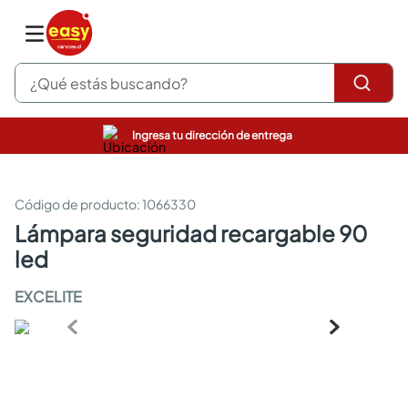
¿Qué estás buscando?
Ingresa tu dirección de entrega
pinturas
closet
cocinas integrales
:
1066330
sanitarios
lámpara seguridad recargable 90
comedor
led
escritorio
pisos
EXCELITE
armarios closet
comedores
neveras