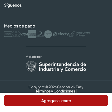
Síguenos
Medios de pago
Copyright © 2026 Cencosud - Easy
Términos y Condiciones |
Seguridad y Privacidad |
Agregar al carro
Código de ética