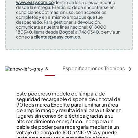
www.easy.com.co
dentro de los 5 días calendario
desde la entrega. El artículo debe encontrarse en
condiciones óptimas: sin uso, con accesorios
completos y en el mismo empaque que fue
despachado. Para gestionar la devolución,
comunícate a nuestra línea nacional: 01 8000
180340, llama desde Bogotá al 746 0340, o envía un
correo a
clientes@easy.com.co
.
Características
Especificaciones Técnicas
Este poderoso modelo de lámpara de
seguridad recargable dispone de un total de
90 leds marca Excelite para iluminar un área
de amplio rango y resulta ideal para utilizar en
lugares sin conexión eléctrica gracias a su
alto rendimiento energético. Incorpora un
cable de poder para recargarla mediante un
voltaje de carga de 100 a 240 VCA y puede
instalarse en muros o superficies planas