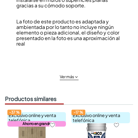
gracias a su cómodo soporte.
La foto de este producto es adaptada y
ambientada por lo tanto no incluye ningún
elemento o pieza adicional, el diseño y color
presentado en la foto es una aproximación al
real
Ver más
Productos similares
-
37
%
-
17
%
Exclusivo online y venta
Exclusivo online y venta
telefónica
telefónica
Ahorro en grande