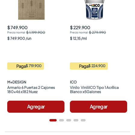
$ 749.900
$ 229.900
$ 1.199.900
$ 279.990
$
749
.
900
/
un
$
12
,
15
/
ml
Paga
Paga
$ 719.900
$ 224.900
M+DESIGN
ICO
Armario 6 Puertas 2 Cajones 
Vinilo  ViniliICO Tipo 1 Acrílica 
180x46 x182 Nuez
Blanco x5Galones
Agregar
Agregar