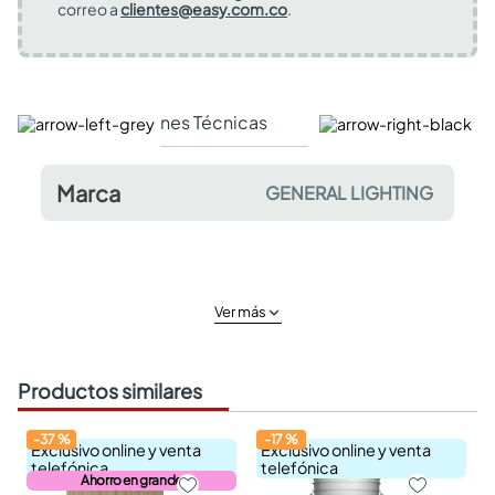
correo a
clientes@easy.com.co
.
Especificaciones Técnicas
Comentarios y valor
Marca
GENERAL LIGHTING
Ver más
Productos similares
-
37
%
-
17
%
Exclusivo online y venta
Exclusivo online y venta
telefónica
telefónica
Ahorro en grande