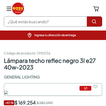
¿Qué estás buscando?
Ingresa tu dirección de entrega
pinturas
closet
cocinas integrales
:
1392036
sanitarios
lámpara techo reflec negro 3l e27
comedor
40w-2023
escritorio
pisos
GENERAL LIGHTING
armarios closet
comedores
neveras
1
/
1
$ 169.254
$ 282.090
-
40
%