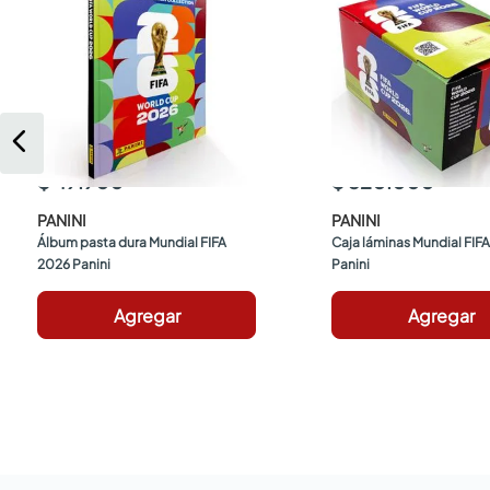
$ 49.900
$ 520.000
PANINI
PANINI
Álbum pasta dura Mundial FIFA 
Caja láminas Mundial FIFA
2026 Panini
Panini
Agregar
Agregar