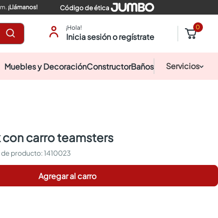
pm.
¡Llámanos!
Código de ética
0
¡Hola!
Inicia sesión o regístrate
Servicios
Muebles y Decoración
Constructor
Baños
k con carro teamsters
:
1410023
Agregar al carro