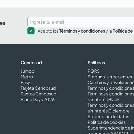
des
Acepto los
Términos y condiciones
y la
Política de
Cencosud
Políticas
Jumbo
PQRS
Metro
Preguntas frecuentes
Easy
Cambios y devolucion
Tarjeta Cencosud
Términos y condicione
Puntos Cencosud
Términos y condicione
Black Days 2026
sin interés Black
Términos y condicione
sin interés Diciembre
Protección de datos
Política de cookies
Superintendencia de in
y comercio SIC PQR