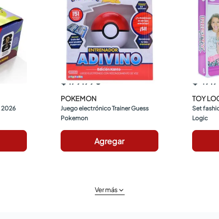
$ 179.990
$ 49.
POKEMON
TOY LO
 2026 
Juego electrónico Trainer Guess 
Set fashio
Pokemon
Logic
Agregar
Ver más