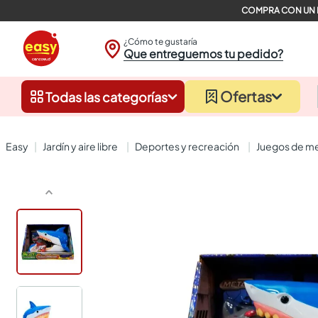
¿Cómo te gustaría
Que entreguemos tu pedido?
Ofertas
Todas las categorías
jardín y aire libre
deportes y recreación
juegos de m