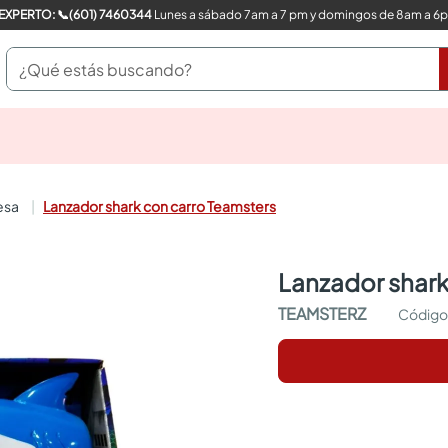
COMPRA CON UN EXPERTO: 📞(601) 7460344
Lunes a sábado 7am a 7 pm y domingos de 8am a 6
¿Qué estás buscando?
pinturas
closet
cocinas integrales
esa
Lanzador shark con carro Teamsters
sanitarios
comedor
escritorio
lanzador shar
pisos
armarios closet
TEAMSTERZ
comedores
neveras