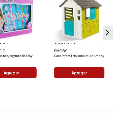
990
$ 589.990
GIC
SMOBY
n relojes y manillas Toy 
Casa Infantil Maison Nature Smoby
Agregar
Agregar