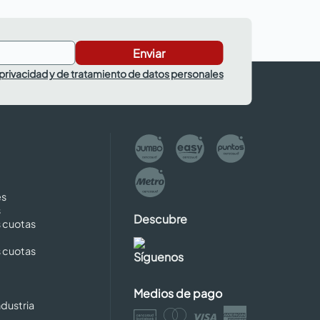
Enviar
 privacidad y de tratamiento de datos personales
es
s
Descubre
s cuotas
s cuotas
Síguenos
Medios de pago
dustria