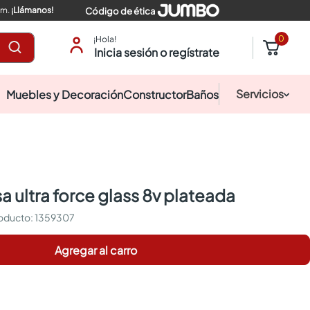
pm.
¡Llámanos!
Código de ética
0
¡Hola!
Inicia sesión o regístrate
Servicios
Muebles y Decoración
Constructor
Baños
a ultra force glass 8v plateada
:
1359307
Agregar al carro