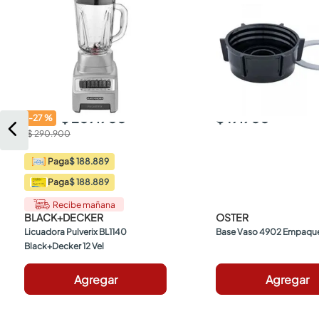
$ 209.900
$ 19.900
-
27
%
$ 290.900
$ 188.889
Paga
$ 188.889
Paga
Recibe mañana
BLACK+DECKER
OSTER
Licuadora Pulverix BL1140 
Base Vaso 4902 Empaque
Black+Decker 12 Vel
Agregar
Agregar