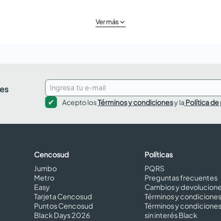
Ver más
des
Acepto los
Términos y condiciones
y la
Política de
Cencosud
Políticas
Jumbo
PQRS
Metro
Preguntas frecuentes
Easy
Cambios y devolucion
Tarjeta Cencosud
Términos y condicione
Puntos Cencosud
Términos y condicione
Black Days 2026
sin interés Black