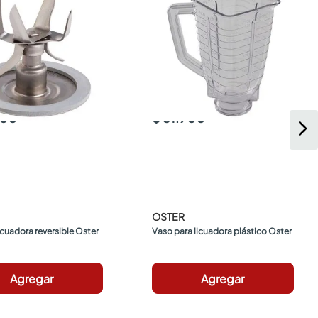
900
$ 51.900
OSTER
licuadora reversible Oster
Vaso para licuadora plástico Oster
Agregar
Agregar