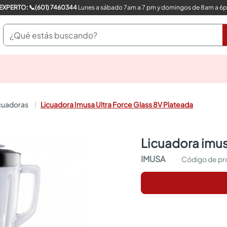
COMPRA CON UN EXPERTO: 📞(601) 7460344
Lunes a sábado 7am a 7 pm y domingos de 8am a 6
¿Qué estás buscando?
pinturas
closet
cocinas integrales
icuadoras
Licuadora Imusa Ultra Force Glass 8V Plateada
sanitarios
comedor
escritorio
licuadora imus
pisos
armarios closet
IMUSA
comedores
neveras