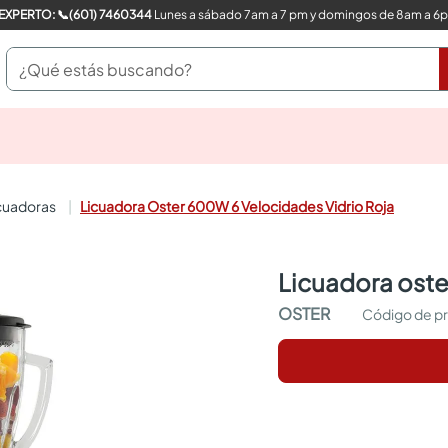
COMPRA CON UN EXPERTO: 📞(601) 7460344
Lunes a sábado 7am a 7 pm y domingos de 8am a 6
¿Qué estás buscando?
pinturas
closet
cocinas integrales
icuadoras
Licuadora Oster 600W 6 Velocidades Vidrio Roja
sanitarios
comedor
escritorio
licuadora ost
pisos
comedores
OSTER
armarios closet
neveras