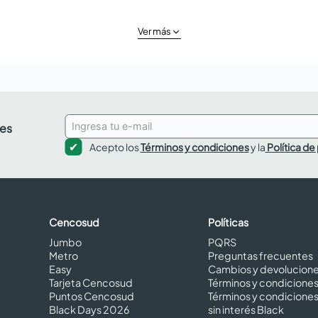
Ver más
des
Acepto los
Términos y condiciones
y la
Política de
Cencosud
Políticas
Jumbo
PQRS
Metro
Preguntas frecuentes
Easy
Cambios y devolucion
Tarjeta Cencosud
Términos y condicione
Puntos Cencosud
Términos y condicione
Black Days 2026
sin interés Black