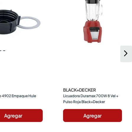
900
BLACK+DECKER
o 4902 Empaque Hule
Licuadora Duramax 700W 8 Vel + 
Pulso Roja Black+Decker
Agregar
Agregar