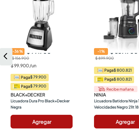
$ 99.900
$ 889.900
-
36
%
-
1
%
$ 156.900
$ 899.900
$
99
.
900
/
un
$ 800.821
Paga
$ 79.900
Paga
$ 800.821
Paga
$ 79.900
Paga
Recibe mañana
BLACK+DECKER
NINJA
Licuadora Dura Pro Black+Decker 
Licuadora Batidora Ninja 1
Negra
Velocidades Negro 21lt 
Agregar
Agregar