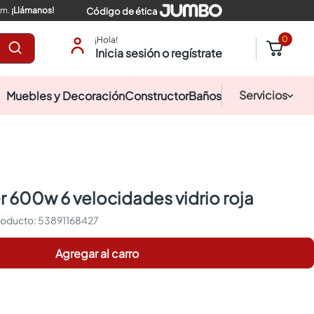
pm.
¡Llámanos!
Código de ética
0
¡Hola!
Inicia sesión o regístrate
Servicios
Muebles y Decoración
Constructor
Baños
er 600w 6 velocidades vidrio roja
:
53891168427
Agregar al carro