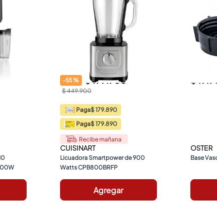
$ 199.900
$ 19.
-
55
%
$ 449.900
$ 179.890
Paga
$ 179.890
Paga
Recibe mañana
CUISINART
OSTER
0 
Licuadora Smartpower de 900 
Base Vas
1800W
Watts CPB800BRFP
Agregar