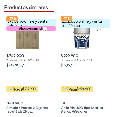
Productos similares
-
37
%
-
17
%
Exclusivo online y venta
Exclusivo online y venta
telefónica
telefónica
Ahorro en grande
$ 749.900
$ 229.900
$ 1.199.900
$ 279.990
$
749
.
900
/
un
$
12
,
15
/
ml
Paga
Paga
$ 719.900
$ 224.900
M+DESIGN
ICO
Armario 6 Puertas 2 Cajones 
Vinilo  ViniliICO Tipo 1 Acrílica 
180x46 x182 Nuez
Blanco x5Galones