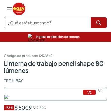
¿Qué estás buscando?
Ingresa tu dirección de entrega
pinturas
closet
cocinas integrales
:
1252847
sanitarios
linterna de trabajo pencil shape 80
comedor
lúmenes
escritorio
pisos
TECH BAY
armarios closet
comedores
neveras
1
/
2
$ 5009
$ 17.890
-
72
%