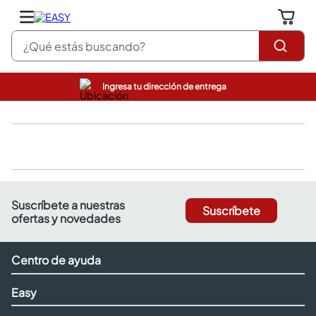
¿Qué estás buscando?
Ingresa tu dirección de entrega
pinturas
closet
cocinas integrales
sanitarios
comedor
escritorio
pisos
Suscríbete a nuestras
Suscríbete
armarios closet
ofertas y novedades
comedores
neveras
Centro de ayuda
Easy