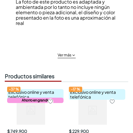
La foto de este producto es adaptada y
ambientada por lo tanto no incluye ningún
elemento o pieza adicional, el diseño y color
presentado en la foto es una aproximación al
real
Ver más
Productos similares
-
37
%
-
17
%
Exclusivo online y venta
Exclusivo online y venta
telefónica
telefónica
Ahorro en grande
$ 749.900
$ 229.900