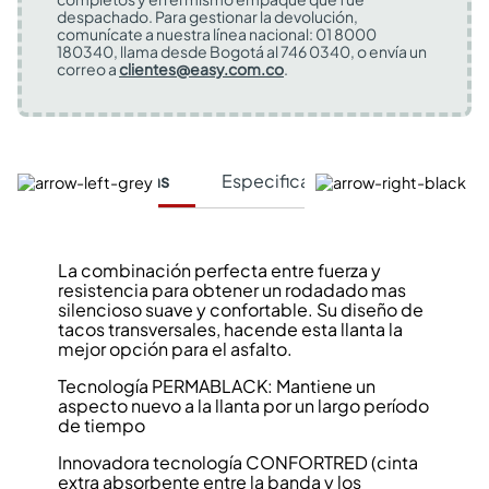
despachado. Para gestionar la devolución,
comunícate a nuestra línea nacional: 01 8000
180340, llama desde Bogotá al 746 0340, o envía un
correo a
clientes@easy.com.co
.
Características
Especificaciones Técnicas
La combinación perfecta entre fuerza y
resistencia para obtener un rodadado mas
silencioso suave y confortable. Su diseño de
tacos transversales, hacende esta llanta la
mejor opción para el asfalto.
Tecnología PERMABLACK: Mantiene un
aspecto nuevo a la llanta por un largo período
de tiempo
Innovadora tecnología CONFORTRED (cinta
extra absorbente entre la banda y los