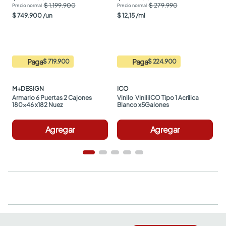
$ 1.199.900
$ 279.990
$
749
.
900
/
un
$
12
,
15
/
ml
Paga
Paga
$ 719.900
$ 224.900
M+DESIGN
ICO
Armario 6 Puertas 2 Cajones 
Vinilo  ViniliICO Tipo 1 Acrílica 
180x46 x182 Nuez
Blanco x5Galones
Agregar
Agregar