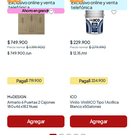
Exclusivo online y venta
Exclusivo online y venta
telefónica
telefónica
Ahorro en grande
$ 749.900
$ 229.900
$ 1.199.900
$ 279.990
$
749
.
900
/
un
$
12
,
15
/
ml
Paga
Paga
$ 719.900
$ 224.900
M+DESIGN
ICO
Armario 6 Puertas 2 Cajones 
Vinilo  ViniliICO Tipo 1 Acrílica 
180x46 x182 Nuez
Blanco x5Galones
Agregar
Agregar