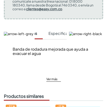
comunícate a nuestra línea nacional: 01 8000
180340, llama desde Bogotá al 746 0340, o envía un
correo a
clientes@easy.com.co
.
Características
Especificaciones Técnicas
Banda de rodadura mejorada que ayuda a
evacuar el agua
Ver más
Productos similares
-
37
%
-
17
%