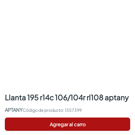
llanta 195 r14c 106/104r rl108 aptany
APTANY
:
1357399
Agregar al carro