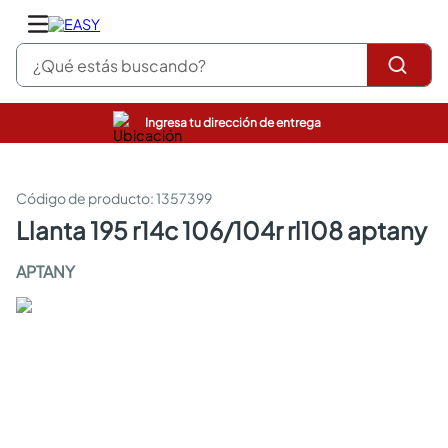
¿Qué estás buscando?
Ingresa tu dirección de entrega
pinturas
closet
cocinas integrales
:
1357399
sanitarios
llanta 195 r14c 106/104r rl108 aptany
comedor
escritorio
APTANY
pisos
comedores
armarios closet
neveras