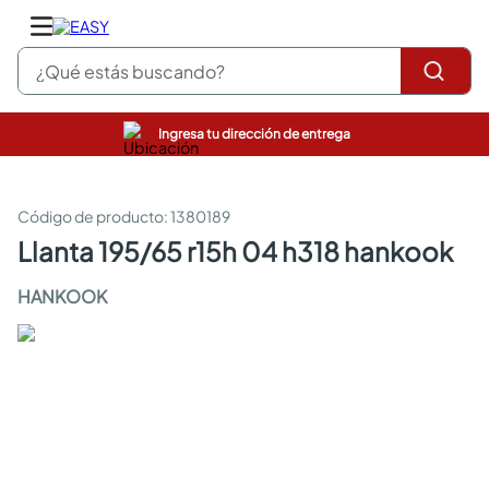
¿Qué estás buscando?
Ingresa tu dirección de entrega
pinturas
closet
cocinas integrales
:
1380189
sanitarios
llanta 195/65 r15h 04 h318 hankook
comedor
escritorio
HANKOOK
pisos
comedores
armarios closet
neveras