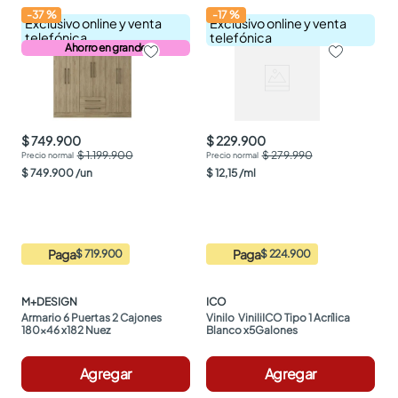
-
37
%
-
17
%
Exclusivo online y venta
Exclusivo online y venta
telefónica
telefónica
Ahorro en grande
$ 749.900
$ 229.900
$ 1.199.900
$ 279.990
$
749
.
900
/
un
$
12
,
15
/
ml
Paga
Paga
$ 719.900
$ 224.900
M+DESIGN
ICO
Armario 6 Puertas 2 Cajones 
Vinilo  ViniliICO Tipo 1 Acrílica 
180x46 x182 Nuez
Blanco x5Galones
Agregar
Agregar