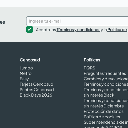
des
Acepto los
Términos y condiciones
y la
Política de
Cencosud
Políticas
Jumbo
PQRS
Metro
Preguntas frecuentes
Easy
Cambios y devolucion
Tarjeta Cencosud
Términos y condicione
Puntos Cencosud
Términos y condicione
Black Days 2026
sin interés Black
Términos y condicione
sin interés Diciembre
Protección de datos
Política de cookies
Superintendencia de in
y comercio SIC PQR