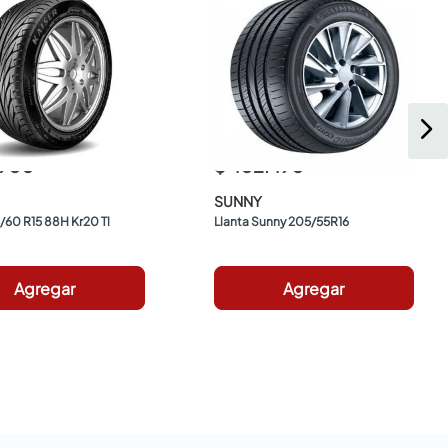
.900
$ 402.490
SUNNY
/60 R15 88H Kr20 Tl 
Llanta Sunny 205/55R16
Agregar
Agregar