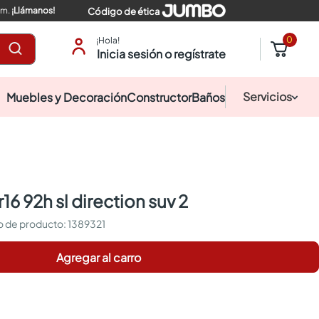
pm.
¡Llámanos!
Código de ética
0
¡Hola!
Inicia sesión o regístrate
Servicios
Muebles y Decoración
Constructor
Baños
r16 92h sl direction suv 2
:
1389321
Agregar al carro