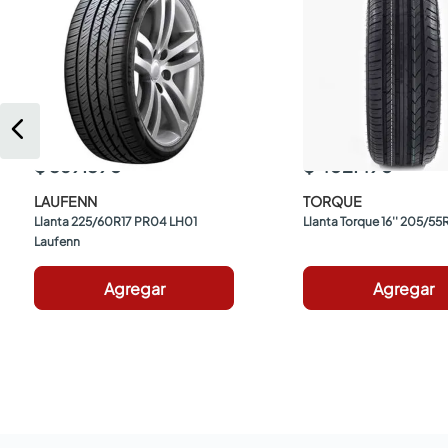
$ 569.590
$ 402.490
LAUFENN
TORQUE
Llanta 225/60R17 PR04 LH01 
Llanta Torque 16'' 205/55
Laufenn
Agregar
Agregar