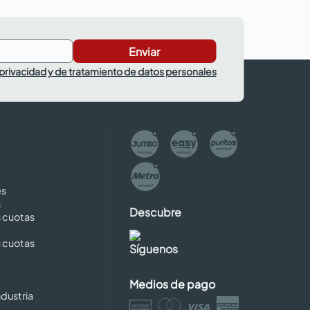
Enviar
 privacidad y de tratamiento de datos personales
es
s
Descubre
s cuotas
s cuotas
Síguenos
Medios de pago
dustria