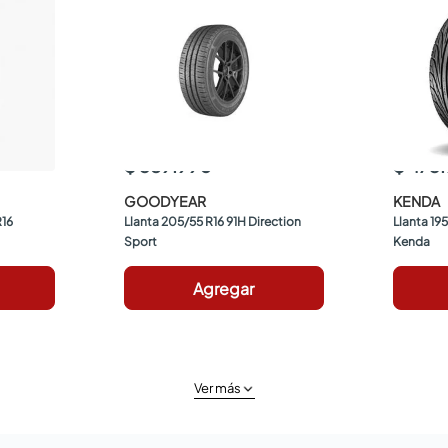
$ 589.990
$ 473
GOODYEAR
KENDA
R16
Llanta 205/55 R16 91H Direction 
Llanta 195
Sport
Kenda
Agregar
Ver más