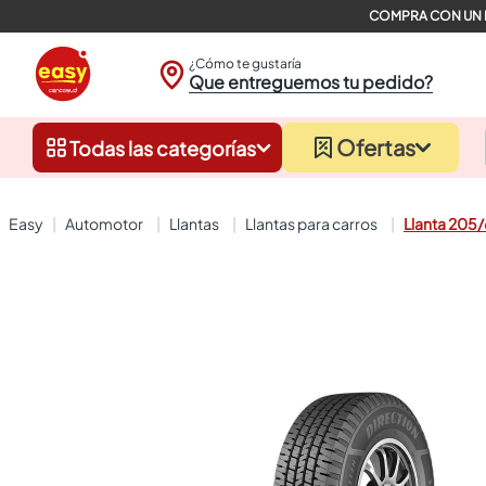
¿Cómo te gustaría
Que entreguemos tu pedido?
Ofertas
Todas las categorías
automotor
llantas
llantas para carros
Llanta 205/