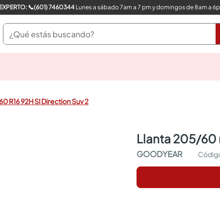
COMPRA CON UN EXPERTO: 📞(601) 7460344
Lunes a sábado 7am a 7 pm y domingos de 8am a 6
¿Qué estás buscando?
pinturas
closet
cocinas integrales
60 R16 92H Sl Direction Suv 2
sanitarios
comedor
escritorio
llanta 205/60 
pisos
armarios closet
GOODYEAR
comedores
neveras