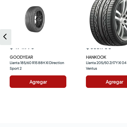
$ 494.990
$ 655.900
GOODYEAR
HANKOOK
Llanta 185/60 R15 88H Xl Direction 
Llanta 205/50 Zr17Y Xl 04
Sport 2
Ventus
Agregar
Agregar