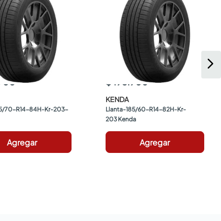
.900
$ 195.900
KENDA
75/70-R14-84H-Kr-203-
Llanta-185/60-R14-82H-Kr-
203 Kenda
Agregar
Agregar