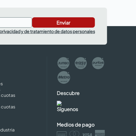
Enviar
 privacidad y de tratamiento de datos personales
es
s
Descubre
s cuotas
s cuotas
Síguenos
Medios de pago
dustria