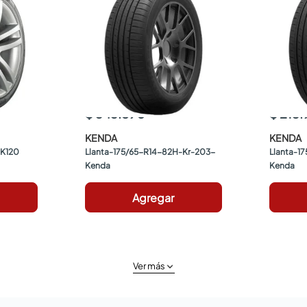
$ 343.890
$ 213
KENDA
KENDA
 K120 
Llanta-175/65-R14-82H-Kr-203-
Llanta-1
Kenda
Kenda
Agregar
Ver más