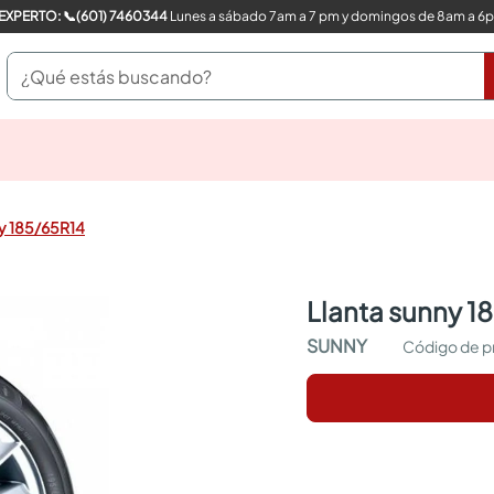
COMPRA CON UN EXPERTO: 📞(601) 7460344
Lunes a sábado 7am a 7 pm y domingos de 8am a 6
¿Qué estás buscando?
pinturas
closet
cocinas integrales
ny 185/65R14
sanitarios
comedor
escritorio
llanta sunny 1
pisos
armarios closet
SUNNY
comedores
neveras