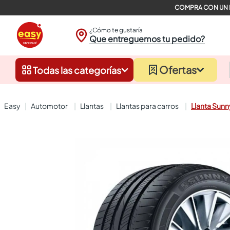
¿Cómo te gustaría
Que entreguemos tu pedido?
Ofertas
Todas las categorías
automotor
llantas
llantas para carros
Llanta Sun