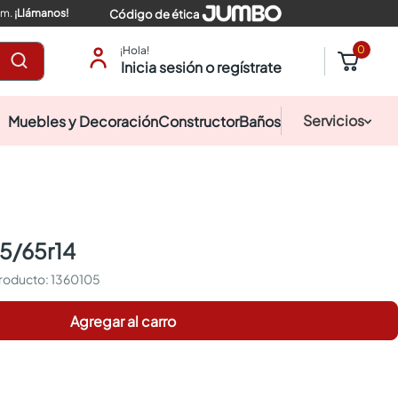
pm.
¡Llámanos!
Código de ética
0
¡Hola!
Inicia sesión o regístrate
Servicios
Muebles y Decoración
Constructor
Baños
85/65r14
:
1360105
Agregar al carro