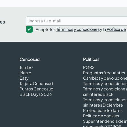
des
Acepto los
Términos y condiciones
y la
Política de
Cencosud
Políticas
Jumbo
PQRS
Metro
Preguntas frecuentes
Easy
Cambios y devolucion
Tarjeta Cencosud
Términos y condicione
Puntos Cencosud
Términos y condicione
Black Days 2026
sin interés Black
Términos y condicione
sin interés Diciembre
Protección de datos
Política de cookies
Superintendencia de in
y comercio SIC PQR