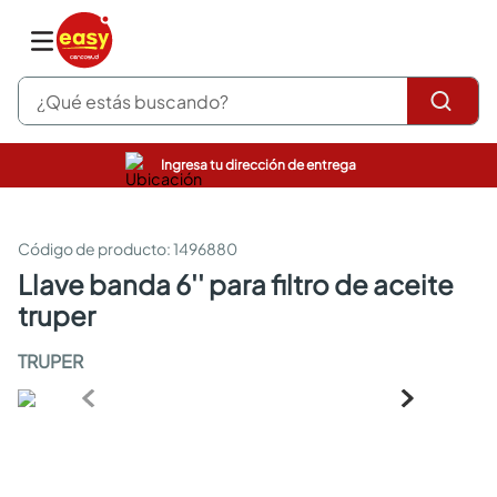
¿Qué estás buscando?
Ingresa tu dirección de entrega
pinturas
closet
cocinas integrales
:
1496880
sanitarios
llave banda 6'' para filtro de aceite
comedor
truper
escritorio
pisos
TRUPER
armarios closet
comedores
neveras