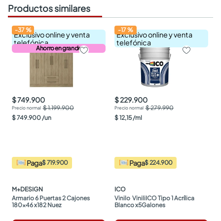
Productos similares
-
37
%
-
17
%
Exclusivo online y venta
Exclusivo online y venta
telefónica
telefónica
Ahorro en grande
$ 749.900
$ 229.900
$ 1.199.900
$ 279.990
$
749
.
900
/
un
$
12
,
15
/
ml
Paga
Paga
$ 719.900
$ 224.900
M+DESIGN
ICO
Armario 6 Puertas 2 Cajones 
Vinilo  ViniliICO Tipo 1 Acrílica 
180x46 x182 Nuez
Blanco x5Galones