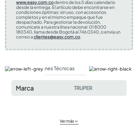
www.easy.com.co
dentro de los 5 días calendario
desde la entrega. El artículo debe encontrarse en
condiciones óptimas: sin uso, con accesorios
completos y en el mismo empaque que fue
despachado. Para gestionar la devolución,
comunícate a nuestra línea nacional: 01 8000
180340, llama desde Bogotá al 746 0340, o envía un
correo a
clientes@easy.com.co
.
Especificaciones Técnicas
Comentarios y valor
Marca
TRUPER
Ver más