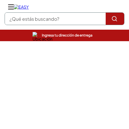
¿Qué estás buscando?
Ingresa tu dirección de entrega
pinturas
closet
cocinas integrales
sanitarios
comedor
escritorio
pisos
comedores
armarios closet
neveras