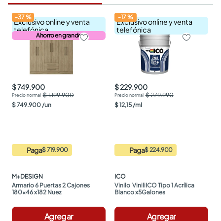
-
37
%
-
17
%
Exclusivo online y venta
Exclusivo online y venta
telefónica
telefónica
Ahorro en grande
$ 749.900
$ 229.900
$ 1.199.900
$ 279.990
$
749
.
900
/
un
$
12
,
15
/
ml
Paga
Paga
$ 719.900
$ 224.900
M+DESIGN
ICO
Armario 6 Puertas 2 Cajones 
Vinilo  ViniliICO Tipo 1 Acrílica 
180x46 x182 Nuez
Blanco x5Galones
Agregar
Agregar