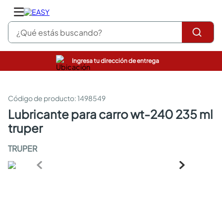
¿Qué estás buscando?
Ingresa tu dirección de entrega
pinturas
closet
cocinas integrales
:
1498549
sanitarios
lubricante para carro wt-240 235 ml
comedor
truper
escritorio
pisos
TRUPER
armarios closet
comedores
neveras