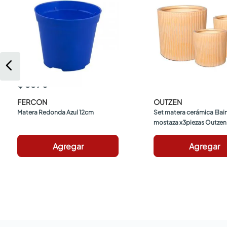
$ 3390
FERCON
OUTZEN
Matera Redonda Azul 12cm
Set matera cerámica Elain
mostaza x3piezas Outzen
Agregar
Agregar