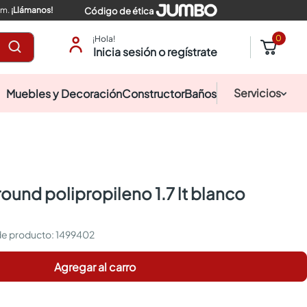
pm.
¡Llámanos!
Código de ética
0
¡Hola!
Inicia sesión o regístrate
Servicios
Muebles y Decoración
Constructor
Baños
:
1499402
Agregar al carro