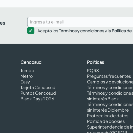
des
Acepto los
Términos y condiciones
y la
Política de
Cencosud
Políticas
Jumbo
PQRS
Metro
Preguntas frecuentes
Easy
Cambios y devolucion
Tarjeta Cencosud
Términos y condicione
Puntos Cencosud
Términos y condicione
Black Days 2026
sin interés Black
Términos y condicione
sin interés Diciembre
Protección de datos
Política de cookies
Superintendencia de in
y comercio SIC PQR