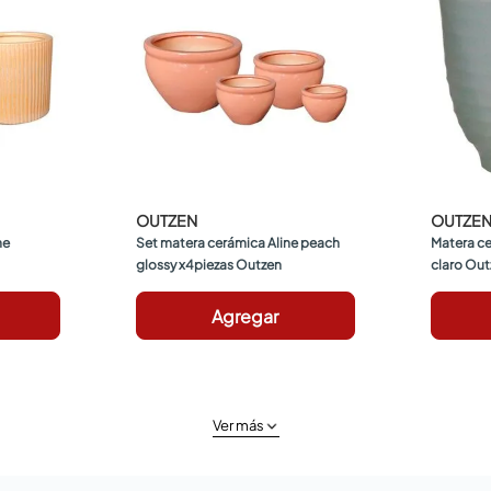
OUTZEN
OUTZE
e 
Set matera cerámica Aline peach 
Matera ce
glossy x4piezas Outzen
claro Out
Agregar
Ver más