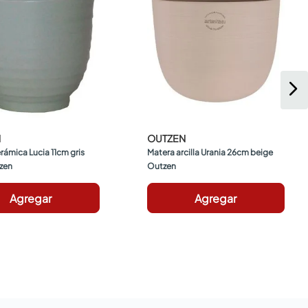
N
OUTZEN
rámica Lucia 11cm gris 
Matera arcilla Urania 26cm beige 
zen
Outzen
Agregar
Agregar