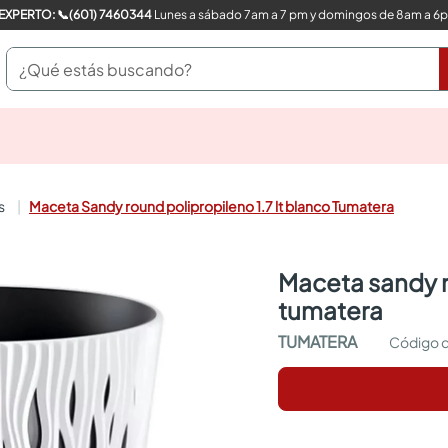
COMPRA CON UN EXPERTO: 📞(601) 7460344
Lunes a sábado 7am a 7 pm y domingos de 8am a 6
¿Qué estás buscando?
pinturas
closet
cocinas integrales
s
Maceta Sandy round polipropileno 1.7 lt blanco Tumatera
sanitarios
comedor
escritorio
maceta sandy round polipropileno 1.7 lt blanco
pisos
tumatera
armarios closet
comedores
TUMATERA
neveras