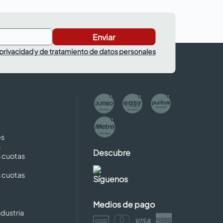
Enviar
 privacidad y de tratamiento de datos personales
es
s
Descubre
s cuotas
s cuotas
Síguenos
Medios de pago
dustria