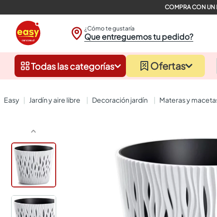
¿Cómo te gustaría
Que entreguemos tu pedido?
Ofertas
Todas las categorías
jardín y aire libre
decoración jardín
materas y maceta