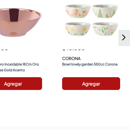
000
$ 10.000
CORONA
ro Inoxidable 18Cm Oro 
Bowl lovely garden 550cc Corona
se Gold Acento
Agregar
Agregar