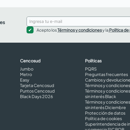
des
Acepto los
Términos y condiciones
y la
Política de
Cencosud
Políticas
Jumbo
PQRS
Metro
Preguntas frecuentes
Easy
Cambios y devolucion
Tarjeta Cencosud
Términos y condicione
Puntos Cencosud
Términos y condicione
Black Days 2026
sin interés Black
Términos y condicione
sin interés Diciembre
Protección de datos
Política de cookies
Superintendencia de in
y comercio SIC PQR