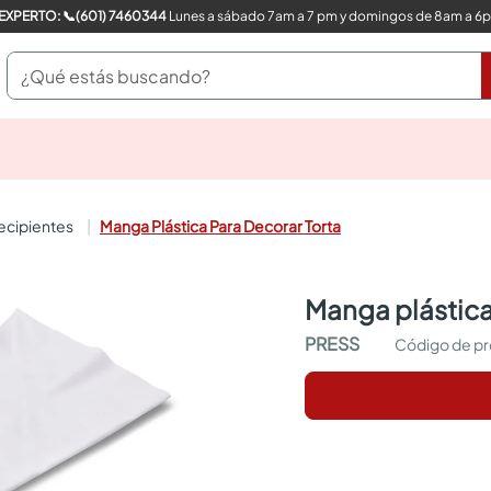
COMPRA CON UN EXPERTO: 📞(601) 7460344
Lunes a sábado 7am a 7 pm y domingos de 8am a 6
¿Qué estás buscando?
pinturas
closet
cocinas integrales
recipientes
Manga Plástica Para Decorar Torta
sanitarios
comedor
escritorio
manga plástic
pisos
armarios closet
PRESS
comedores
neveras