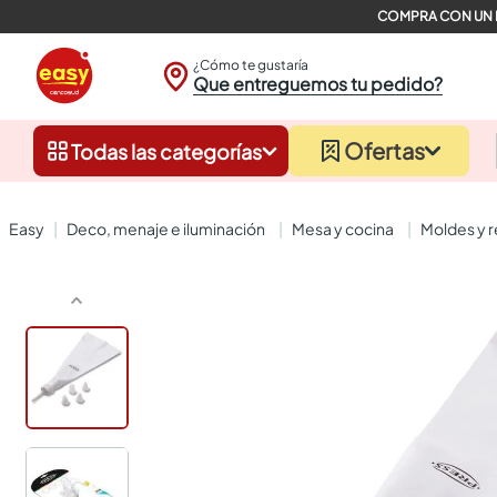
¿Cómo te gustaría
Que entreguemos tu pedido?
Ofertas
Todas las categorías
deco, menaje e iluminación
mesa y cocina
moldes y 