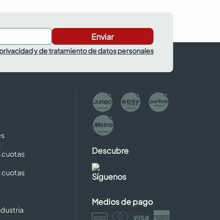
Enviar
 privacidad y de tratamiento de datos personales
es
s
Descubre
s cuotas
s cuotas
Síguenos
Medios de pago
dustria