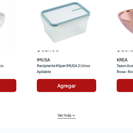
$ 32.100
$ 20.
IMUSA
KREA
nco
Recipiente Kliper IMUSA 2 Litros 
Tazon Ace
Apilable
Rosa- Ro
Agregar
Ver más