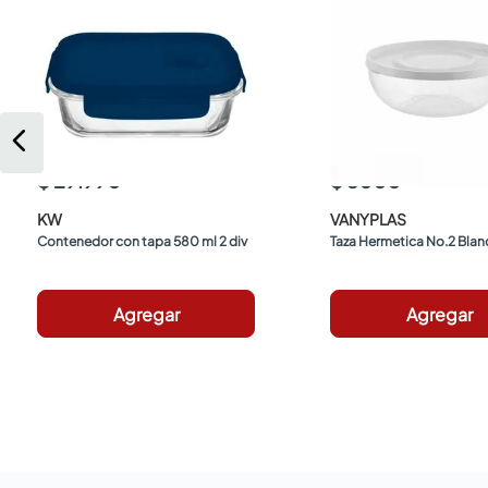
$ 29.990
$ 5000
KW
VANYPLAS
Contenedor con tapa 580 ml 2 div
Taza Hermetica No.2 Bla
Agregar
Agregar