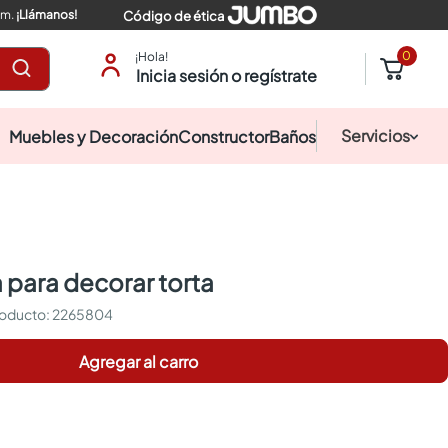
pm.
¡Llámanos!
Código de ética
0
¡Hola!
Inicia sesión o regístrate
Servicios
Muebles y Decoración
Constructor
Baños
a para decorar torta
:
2265804
Agregar al carro