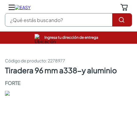
¿Qué estás buscando?
Ingresa tu dirección de entrega
pinturas
closet
cocinas integrales
:
2278977
sanitarios
tiradera 96 mm a338-y aluminio
comedor
escritorio
FORTE
pisos
armarios closet
comedores
neveras