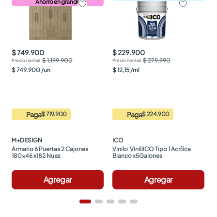
Ahorro en grande
$ 749.900
$ 229.900
$ 1.199.900
$ 279.990
$
749
.
900
/
un
$
12
,
15
/
ml
Paga
Paga
$ 719.900
$ 224.900
M+DESIGN
ICO
Armario 6 Puertas 2 Cajones 
Vinilo  ViniliICO Tipo 1 Acrílica 
180x46 x182 Nuez
Blanco x5Galones
Agregar
Agregar