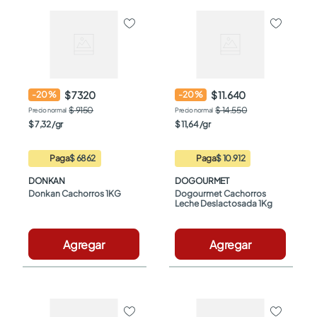
$ 7320
$ 11.640
-
20
%
-
20
%
$ 9150
$ 14.550
$
7
,
32
/
gr
$
11
,
64
/
gr
Paga
$ 6862
Paga
$ 10.912
DONKAN
DOGOURMET
Donkan Cachorros 1KG
Dogourmet Cachorros 
Leche Deslactosada 1Kg
Agregar
Agregar