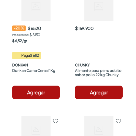
$ 6520
$ 169.900
-
20
%
$ 8150
$
6
,
52
/
gr
Paga
$ 6112
DONKAN
CHUNKY
Donkan Carne Cereal 1Kg
Alimento para perro adulto 
sabor pollo 22 kg Chunky
Agregar
Agregar