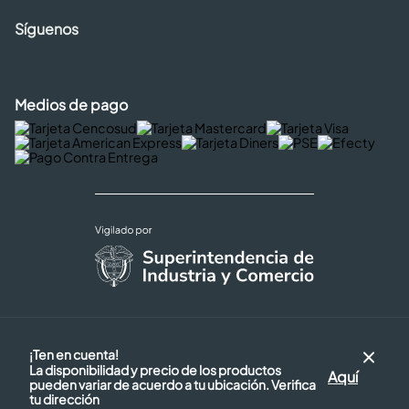
Síguenos
Medios de pago
Copyright © 2026 Cencosud - Easy
¡Ten en cuenta!
Términos y Condiciones |
La disponibilidad y precio de los productos
Seguridad y Privacidad |
Aquí
pueden variar de acuerdo a tu ubicación. Verifica
Código de ética
tu dirección