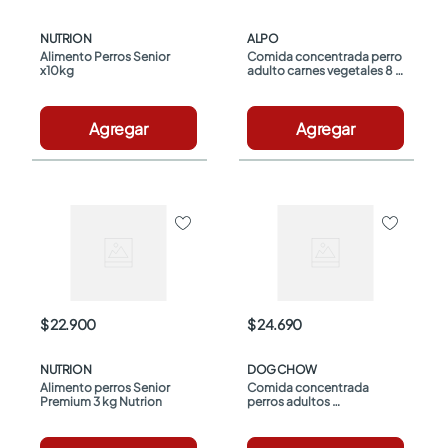
NUTRION
ALPO
Alimento Perros Senior 
Comida concentrada perro 
x10kg
adulto carnes vegetales 8 
kg Alpo
Agregar
Agregar
$ 22.900
$ 24.690
NUTRION
DOG CHOW
Alimento perros Senior 
Comida concentrada 
Premium 3 kg Nutrion
perros adultos 
medianos/grandes carne y 
pollo x2kg Dog Chow