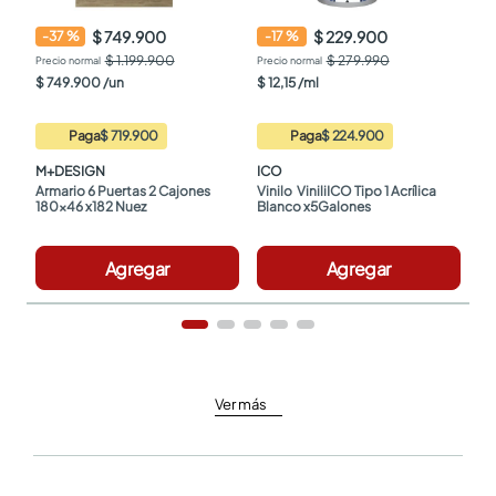
$ 749.900
$ 229.900
-
37
%
-
17
%
$ 1.199.900
$ 279.990
$
749
.
900
/
un
$
12
,
15
/
ml
Paga
$ 719.900
Paga
$ 224.900
M+DESIGN
ICO
Armario 6 Puertas 2 Cajones 
Vinilo  ViniliICO Tipo 1 Acrílica 
180x46 x182 Nuez
Blanco x5Galones
Agregar
Agregar
Ver más