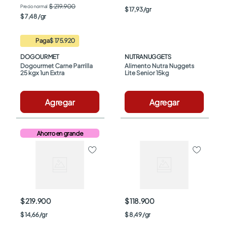
$ 219.900
$
17
,
93
/
gr
$
7
,
48
/
gr
Paga
$ 175.920
DOGOURMET
NUTRANUGGETS
Dogourmet Carne Parrilla 
Alimento Nutra Nuggets 
25 kgx 1un Extra
Lite Senior 15kg
Agregar
Agregar
Ahorro en grande
$ 219.900
$ 118.900
$
14
,
66
/
gr
$
8
,
49
/
gr