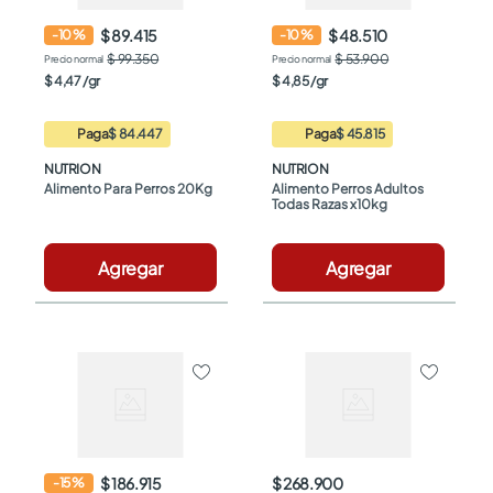
$ 89.415
$ 48.510
-
10
%
-
10
%
$ 99.350
$ 53.900
$
4
,
47
/
gr
$
4
,
85
/
gr
Paga
$ 84.447
Paga
$ 45.815
NUTRION
NUTRION
Alimento Para Perros 20Kg
Alimento Perros Adultos 
Todas Razas x10kg
Agregar
Agregar
$ 186.915
$ 268.900
-
15
%