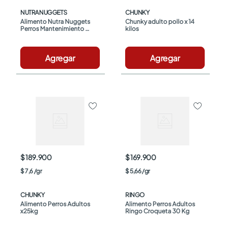
NUTRANUGGETS
CHUNKY
Alimento Nutra Nuggets 
Chunky adulto pollo x 14 
Perros Mantenimiento 
kilos
x15kg
Agregar
Agregar
$ 189.900
$ 169.900
$
7
,
6
/
gr
$
5
,
66
/
gr
CHUNKY
RINGO
Alimento Perros Adultos 
Alimento Perros Adultos 
x25kg
Ringo Croqueta 30 Kg