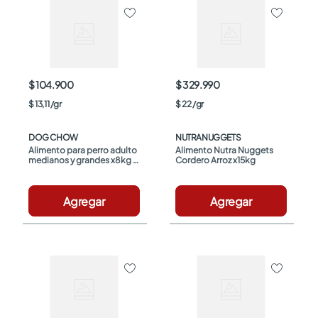
$ 104.900
$ 329.990
$
13
,
11
/
gr
$
22
/
gr
DOG CHOW
NUTRANUGGETS
Alimento para perro adulto 
Alimento Nutra Nuggets 
medianos y grandes x8kg 
Cordero Arroz x15kg
Dog Chow
Agregar
Agregar