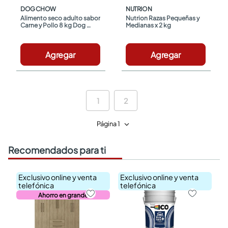
DOG CHOW
NUTRION
Alimento seco adulto sabor 
Nutrion Razas Pequeñas y 
Carne y Pollo 8 kg Dog 
Medianas x 2 kg
Chow
Agregar
Agregar
1
2
Página 1
Recomendados para ti
Exclusivo online y venta
Exclusivo online y venta
telefónica
telefónica
Ahorro en grande