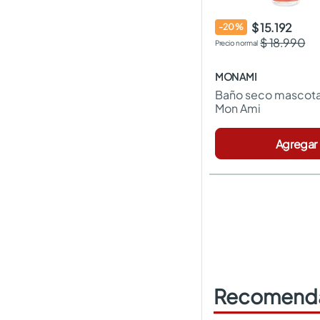
$ 15.192
-
20
%
$ 18.990
MON AMI
Baño seco mascota
Mon Ami
Agregar
Recomenda