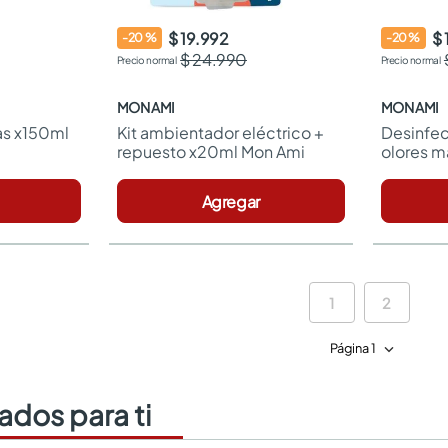
$ 19.992
$ 
-
20
%
-
20
%
$ 24.990
MON AMI
MON AMI
s x150ml 
Kit ambientador eléctrico + 
Desinfec
repuesto x20ml Mon Ami
olores m
Ami
Agregar
1
2
Página 1
dos para ti