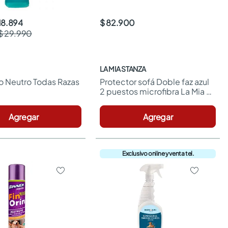
18.894
$ 82.900
$ 29.990
LA MIA STANZA
Neutro Todas Razas 
Protector sofá Doble faz azul 
2 puestos microfibra La Mia 
stanza
Agregar
Agregar