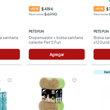
$ 4194
$ 
-
40
%
-
40
%
$ 6990
PETS FUN
PETS FUN
 sanitaria 
Dispensador + bolsa sanitaria 
Bolsa san
celeste Pet'S Fun
x120und.
Agregar