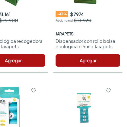
31.161
$ 7974
-
43
%
$ 79.900
$ 13.990
JARAPETS
ológica recogedora 
Dispensador con rollo bolsa 
 Jarapets
ecológica x15und Jarapets
Agregar
Agregar