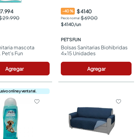
17.994
$ 4140
-
40
%
$ 29.990
$ 6900
$
4140
/
un
PET'S FUN
itaria mascota 
Bolsas Sanitarias Biohibridas 
 Pet's Fun
4x15 Unidades
Agregar
Agregar