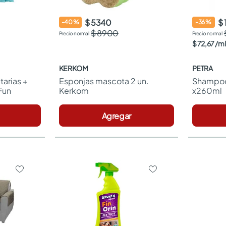
$ 5340
$ 
-
40
%
-
36
%
$ 8900
$
72
,
67
/
ml
KERKOM
PETRA
arias + 
Esponjas mascota 2 un. 
Shampoo 
Fun
Kerkom
x260ml
Agregar