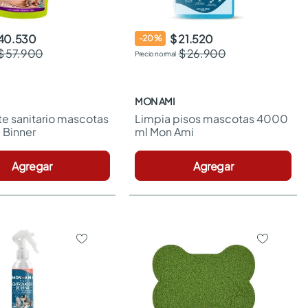
 40.530
$ 21.520
-
20
%
$ 57.900
$ 26.900
MON AMI
e sanitario mascotas 
Limpia pisos mascotas 4000 
 Binner
ml Mon Ami
Agregar
Agregar