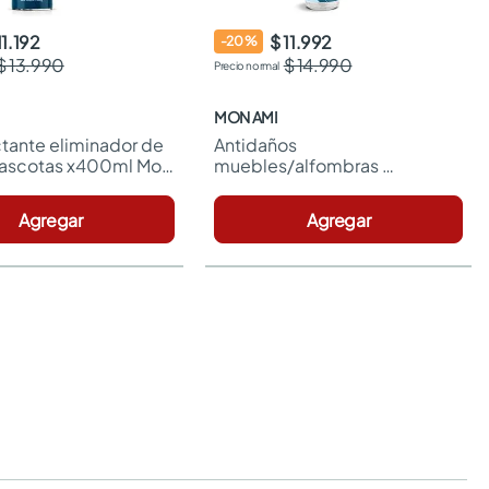
11.192
$ 11.992
-
20
%
$ 13.990
$ 14.990
MON AMI
tante eliminador de 
Antidaños 
ascotas x400ml Mon 
muebles/alfombras 
mascotas x150ml Mon Ami
Agregar
Agregar