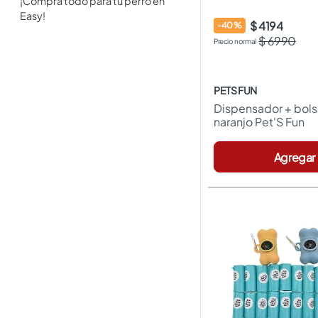
¡Compra todo para tu perro en
Easy!
$ 4194
-
40
%
$ 6990
PETS FUN
Dispensador + bolsa
naranjo Pet'S Fun
Agregar