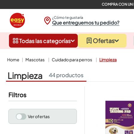
¿Cómo te gustaría
Que entreguemos tu pedido?
Ofertas
Todas las categorías
mascotas
cuidado para perros
limpieza
limpieza
44
productos
Filtros