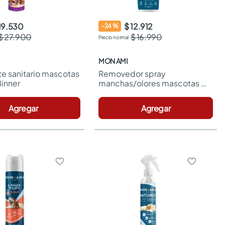
19.530
$ 12.912
-
24
%
$ 27.900
$ 16.990
MON AMI
e sanitario mascotas 
Removedor spray 
inner
manchas/olores mascotas 
x500ml Mon Ami
Agregar
Agregar