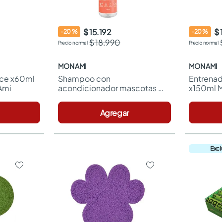
$ 15.192
$ 
-
20
%
-
20
%
$ 18.990
MON AMI
MON AMI
ce x60ml 
Shampoo con 
Entrenad
 Ami
acondicionador mascotas 
x150ml 
x250ml Mon Ami
Agregar