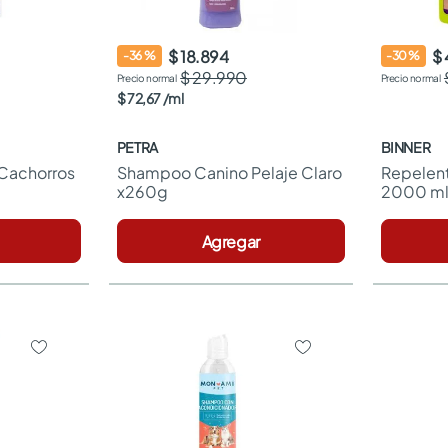
$ 18.894
$
-
36
%
-
30
%
$ 29.990
$
72
,
67
/
ml
PETRA
BINNER
Cachorros 
Shampoo Canino Pelaje Claro 
Repelent
x260g
2000 ml
Agregar