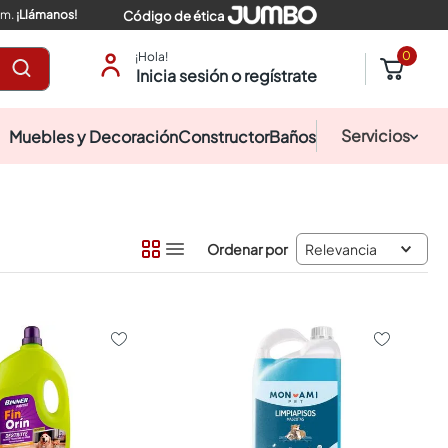
pm.
¡Llámanos!
Código de ética
0
¡Hola!
Inicia sesión o regístrate
Servicios
Muebles y Decoración
Constructor
Baños
Relevancia