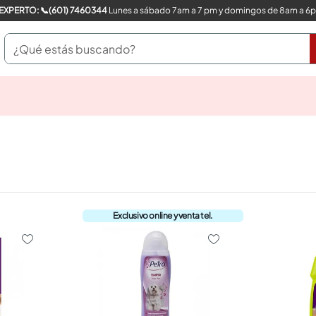
COMPRA CON UN EXPERTO: 📞(601) 7460344
Lunes a sábado 7am a 7 pm y domingos de 8am a 6
¿Qué estás buscando?
pinturas
closet
cocinas integrales
sanitarios
comedor
escritorio
pisos
armarios closet
comedores
neveras