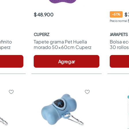
$ 48.900
$ 
-
61
%
CUPERZ
JARAPETS
inito 
Tapete grama Pet Huella 
Bolsa ec
perz
morado 50x60cm Cuperz
30 rollos
Agregar