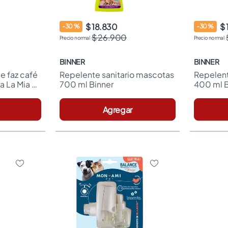
$ 18.830
$ 
-
30
%
-
30
%
$ 26.900
BINNER
BINNER
e faz café 
Repelente sanitario mascotas 
Repelent
a La Mia 
700 ml Binner
400 ml B
Agregar