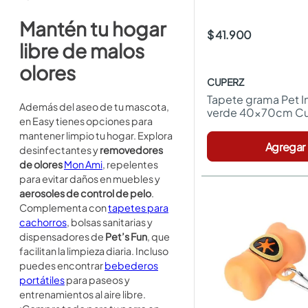
Mantén tu hogar
$ 41.900
libre de malos
olores
CUPERZ
Tapete grama Pet Inf
Además del aseo de tu mascota,
verde 40x70cm Cu
en Easy tienes opciones para
mantener limpio tu hogar. Explora
Agregar
desinfectantes y
removedores
de olores
Mon Ami
, repelentes
para evitar daños en muebles y
aerosoles de control de pelo
.
Complementa con
tapetes para
cachorros
, bolsas sanitarias y
dispensadores de
Pet’s Fun
, que
facilitan la limpieza diaria. Incluso
puedes encontrar
bebederos
portátiles
para paseos y
entrenamientos al aire libre.