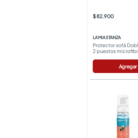
$ 82.900
LA MIA STANZA
Protector sofá Dobl
2 puestos microfibr
stanza
Agregar