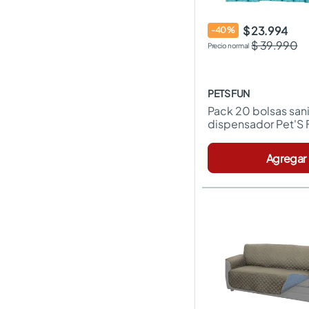
$ 23.994
-
40
%
$ 39.990
PETS FUN
Pack 20 bolsas sanit
dispensador Pet'S 
Agregar