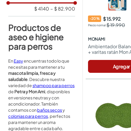
Protectores
$ 4140
–
$ 82.900
Pisos de Caucho
Dispensadores para Mascotas
$ 15.992
-
20
%
Esponjas
$ 19.990
Productos de
Tapetes para Sala y Comedor
aseo e higiene
Limpiadores de Piso
MON AMI
para perros
Ambientador Balan
+ varitas ratán Mon
En
Easy
encuentras todo lo que
Agregar
necesitas para mantener a tu
mascota limpia, fresca y
saludable
. Descubre nuestra
variedad de
shampoo para perros
de
Petra y Mon Ami
, disponibles
en versiones neutras y con
acondicionador. También
contamos con
baños secos
y
colonias para perros
, perfectos
para mantener un aroma
agradable entre cada baño.