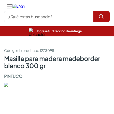
¿Qué estás buscando?
Ingresa tu dirección de entrega
pinturas
closet
cocinas integrales
:
1273098
sanitarios
masilla para madera madeborder
comedor
blanco 300 gr
escritorio
pisos
PINTUCO
armarios closet
comedores
neveras