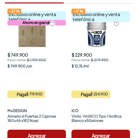
-
37
%
-
17
%
Exclusivo online y venta
Exclusivo online y venta
telefónica
telefónica
Ahorro en grande
$ 749.900
$ 229.900
$ 1.199.900
$ 279.990
$
749
.
900
/
un
$
12
,
15
/
ml
Paga
Paga
$ 719.900
$ 224.900
M+DESIGN
ICO
Armario 6 Puertas 2 Cajones 
Vinilo  ViniliICO Tipo 1 Acrílica 
180x46 x182 Nuez
Blanco x5Galones
Agregar
Agregar