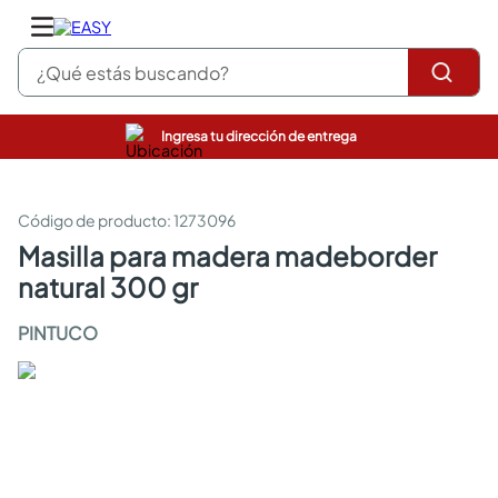
¿Qué estás buscando?
Ingresa tu dirección de entrega
pinturas
closet
cocinas integrales
:
1273096
sanitarios
masilla para madera madeborder
comedor
natural 300 gr
escritorio
pisos
PINTUCO
armarios closet
comedores
neveras