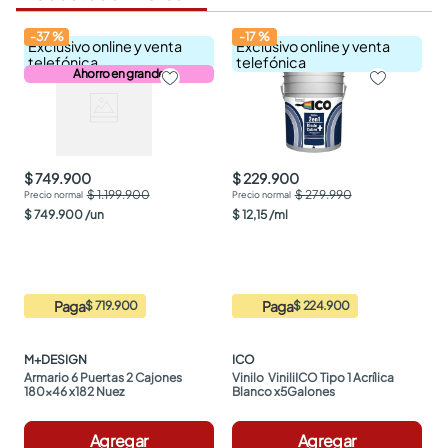
-
37
%
-
17
%
Exclusivo online y venta
Exclusivo online y venta
telefónica
telefónica
Ahorro en grande
$ 749.900
$ 229.900
$ 1.199.900
$ 279.990
$
749
.
900
/
un
$
12
,
15
/
ml
Paga
Paga
$ 719.900
$ 224.900
M+DESIGN
ICO
Armario 6 Puertas 2 Cajones 
Vinilo  ViniliICO Tipo 1 Acrílica 
180x46 x182 Nuez
Blanco x5Galones
Agregar
Agregar