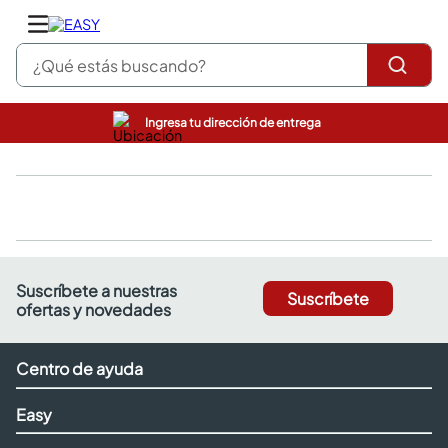
¿Qué estás buscando?
Ingresa tu dirección de entrega
pinturas
closet
cocinas integrales
sanitarios
comedor
escritorio
pisos
Suscríbete a nuestras
Suscríbete
armarios closet
ofertas y novedades
comedores
neveras
Centro de ayuda
Easy