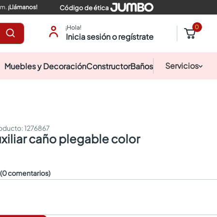
pm.
¡Llámanos!
Código de ética
0
¡Hola!
Inicia sesión o regístrate
Servicios
Muebles y Decoración
Constructor
Baños
:
1276867
uxiliar caño plegable color
☆
(0 comentarios)