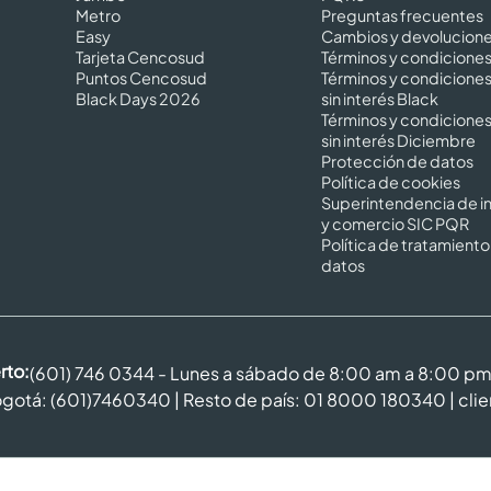
Metro
Preguntas frecuentes
Easy
Cambios y devolucion
Tarjeta Cencosud
Términos y condicione
Puntos Cencosud
Términos y condicione
Black Days 2026
sin interés Black
Términos y condicione
sin interés Diciembre
Protección de datos
Política de cookies
Superintendencia de in
y comercio SIC PQR
Política de tratamiento
datos
rto:
(601) 746 0344 - Lunes a sábado de 8:00 am a 8:00 p
gotá: (601)7460340 | Resto de país: 01 8000 180340 |
cli