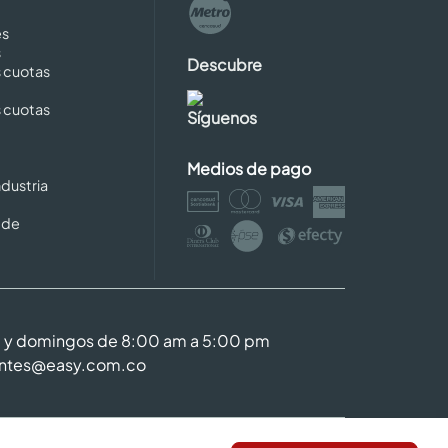
es
s
Descubre
s cuotas
s cuotas
Síguenos
Medios de pago
dustria
 de
m y domingos de 8:00 am a 5:00 pm
entes@easy.com.co