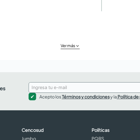
Ver más
des
Acepto los
Términos y condiciones
y la
Política de
Cencosud
Políticas
Jumbo
PQRS