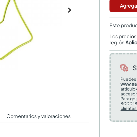
Agregar
Este produc
Los precio
región
Apli
S
Puedes 
www.ea
artículo
accesor
Para ges
8000 18
cliente
Comentarios y valoraciones