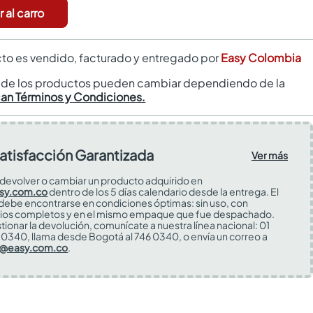
 al carro
to es vendido, facturado y entregado por
Easy Colombia
s de los productos pueden cambiar dependiendo de la
can Términos y Condiciones.
atisfacción Garantizada
Ver más
devolver o cambiar un producto adquirido en
sy.com.co
dentro de los 5 días calendario desde la entrega. El
 debe encontrarse en condiciones óptimas: sin uso, con
ios completos y en el mismo empaque que fue despachado.
tionar la devolución, comunícate a nuestra línea nacional: 01
0340, llama desde Bogotá al 746 0340, o envía un correo a
s@easy.com.co
.