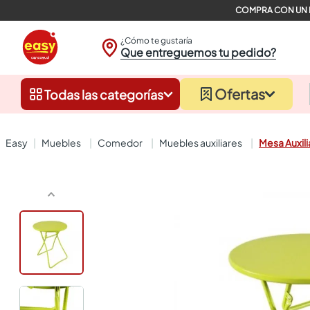
¿Cómo te gustaría
Que entreguemos tu pedido?
Ofertas
Todas las categorías
muebles
comedor
muebles auxiliares
Mesa Auxili