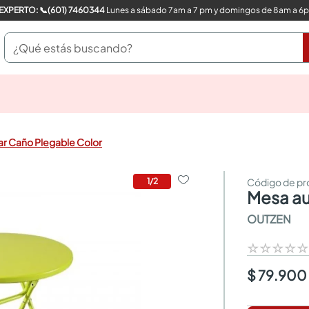
COMPRA CON UN EXPERTO: 📞(601) 7460344
Lunes a sábado 7am a 7 pm y domingos de 8am a 6
¿Qué estás buscando?
pinturas
closet
cocinas integrales
ar Caño Plegable Color
sanitarios
comedor
escritorio
1
/
2
mesa a
pisos
comedores
OUTZEN
armarios closet
neveras
☆
☆
☆
☆
$ 79.900