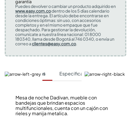
Puedes devolver o cambiar un producto adquirido en
www.easy.com.co
dentro de los 5 días calendario
desde la entrega. El artículo debe encontrarse en
condiciones óptimas: sin uso, con accesorios
completos y en el mismo empaque que fue
despachado. Para gestionar la devolución,
comunícate a nuestra línea nacional: 01 8000
180340, llama desde Bogotá al 746 0340, o envía un
correo a
clientes@easy.com.co
.
Características
Especificaciones Técnicas
Mesa de noche Dadivan, mueble con
bandejas que brindan espacios
multifuncionales, cuenta con un cajón con
rieles y manija metalica.