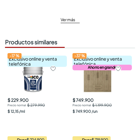
Ver más
Productos similares
-
17
%
-
37
%
Exclusivo online y venta
Exclusivo online y venta
telefónica
telefónica
Ahorro en grande
$ 229.900
$ 749.900
$ 279.990
$ 1.199.900
$
12
,
15
/
ml
$
749
.
900
/
un
Paga
Paga
$ 224.900
$ 719.900