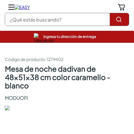
¿Qué estás buscando?
Ingresa tu dirección de entrega
pinturas
closet
cocinas integrales
:
1279402
sanitarios
mesa de noche dadivan de
comedor
48x51x38 cm color caramello -
escritorio
pisos
blanco
armarios closet
comedores
MODUOFI
neveras