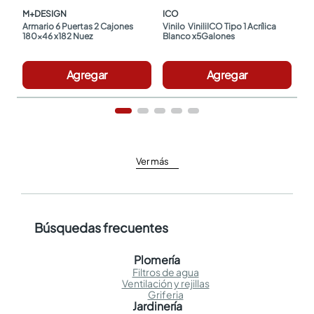
M+DESIGN
ICO
Armario 6 Puertas 2 Cajones 
Vinilo  ViniliICO Tipo 1 Acrílica 
180x46 x182 Nuez
Blanco x5Galones
Agregar
Agregar
Ver más
Búsquedas frecuentes
Plomería
Filtros de agua
Ventilación y rejillas
Griferia
Jardinería