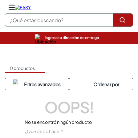
¿Qué estás buscando?
Ingresa tu dirección de entrega
pinturas
closet
cocinas integrales
sanitarios
0
productos
comedor
escritorio
pisos
armarios closet
comedores
OOPS!
neveras
No se encontró ningún producto
¿Qué debo hacer?