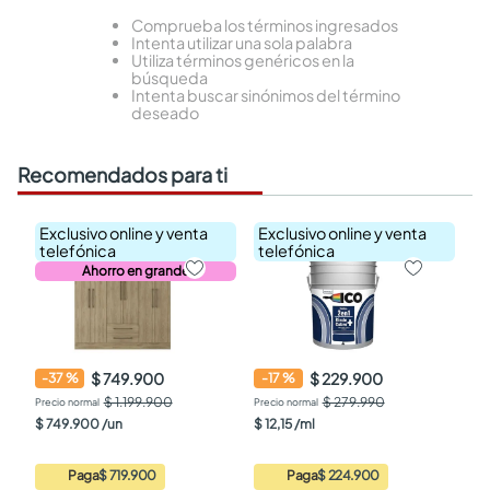
Comprueba los términos ingresados
Intenta utilizar una sola palabra
Utiliza términos genéricos en la
búsqueda
Intenta buscar sinónimos del término
deseado
Recomendados para ti
Exclusivo online y venta
Exclusivo online y venta
telefónica
telefónica
Ahorro en grande
$ 749.900
$ 229.900
-
37
%
-
17
%
$ 1.199.900
$ 279.990
$
749
.
900
/
un
$
12
,
15
/
ml
Paga
$ 719.900
Paga
$ 224.900