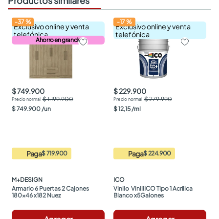
Productos similares
-
37
%
-
17
%
Exclusivo online y venta
Exclusivo online y venta
telefónica
telefónica
Ahorro en grande
$ 749.900
$ 229.900
$ 1.199.900
$ 279.990
$
749
.
900
/
un
$
12
,
15
/
ml
Paga
Paga
$ 719.900
$ 224.900
M+DESIGN
ICO
Armario 6 Puertas 2 Cajones 
Vinilo  ViniliICO Tipo 1 Acrílica 
180x46 x182 Nuez
Blanco x5Galones