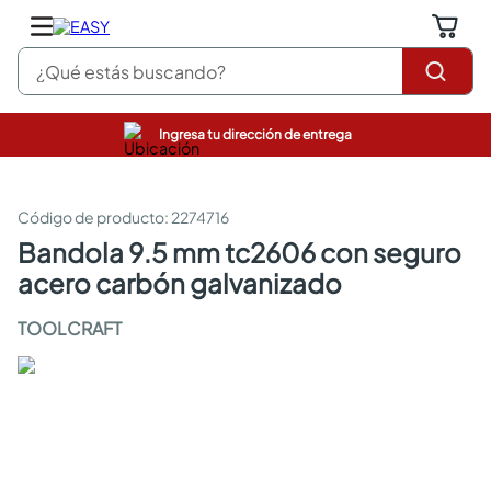
¿Qué estás buscando?
Ingresa tu dirección de entrega
pinturas
closet
cocinas integrales
:
2274716
sanitarios
bandola 9.5 mm tc2606 con seguro
comedor
acero carbón galvanizado
escritorio
pisos
TOOLCRAFT
armarios closet
comedores
neveras