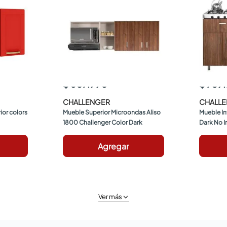
$ 607.990
$ 759
CHALLENGER
CHALL
or colors 
Mueble Superior Microondas Aliso 
Mueble Inf
1800 Challenger Color Dark
Dark No I
Agregar
Ver más