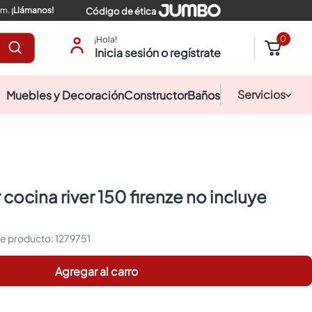
pm.
¡Llámanos!
Código de ética
0
¡Hola!
Inicia sesión o regístrate
Servicios
Muebles y Decoración
Constructor
Baños
:
1279751
Agregar al carro