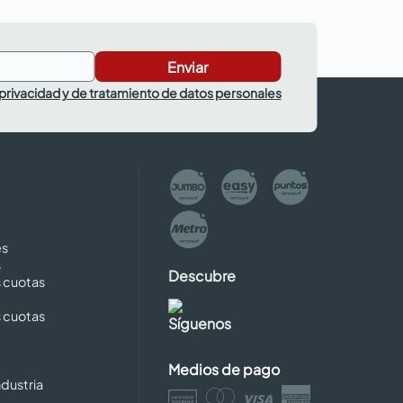
Enviar
 privacidad y de tratamiento de datos personales
es
s
Descubre
s cuotas
s cuotas
Síguenos
Medios de pago
dustria