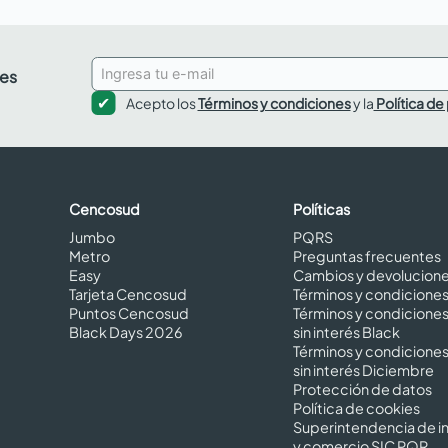
des
Acepto los
Términos y condiciones
y la
Política de
Cencosud
Políticas
Jumbo
PQRS
Metro
Preguntas frecuentes
Easy
Cambios y devolucion
Tarjeta Cencosud
Términos y condicione
Puntos Cencosud
Términos y condicione
Black Days 2026
sin interés Black
Términos y condicione
sin interés Diciembre
Protección de datos
Política de cookies
Superintendencia de in
y comercio SIC PQR