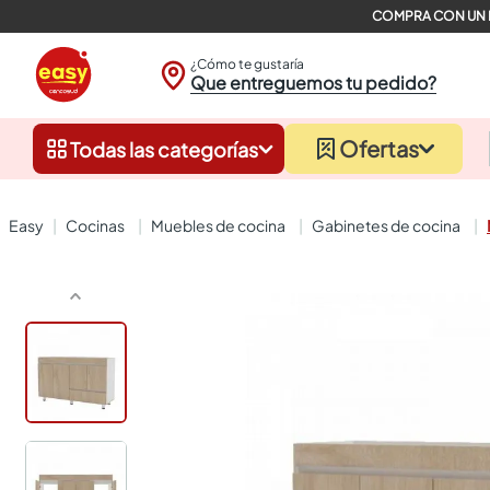
¿Cómo te gustaría
Que entreguemos tu pedido?
Ofertas
Todas las categorías
cocinas
muebles de cocina
gabinetes de cocina