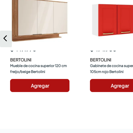
$ 449.990
$ 494.900
BERTOLINI
BERTOLINI
Mueble de cocina superior 120 cm 
Gabinete de cocina superi
freijo/beige Bertolini
105cm rojo Bertolini
Agregar
Agregar