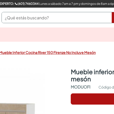
COMPRA CON UN EXPERTO: 📞(601) 7460344
Lunes a sábado 7am a 7 pm y domingos de 8am a 6
¿Qué estás buscando?
pinturas
closet
cocinas integrales
Mueble Inferior Cocina River 150 Firenze No Incluye Mesón
sanitarios
comedor
escritorio
mueble inferior cocina river 150 firenze no incluye
pisos
mesón
armarios closet
comedores
MODUOFI
neveras