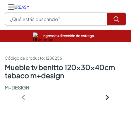
¿Qué estás buscando?
Ingresa tu dirección de entrega
pinturas
closet
cocinas integrales
:
1288256
sanitarios
mueble tv benitto 120x30x40cm
comedor
tabaco m+design
escritorio
pisos
M+DESIGN
armarios closet
comedores
neveras