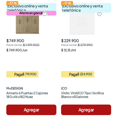
-
37
%
-
17
%
Exclusivo online y venta
Exclusivo online y venta
telefónica
telefónica
Ahorro en grande
$ 749.900
$ 229.900
$ 1.199.900
$ 279.990
$
749
.
900
/
un
$
12
,
15
/
ml
Paga
Paga
$ 719.900
$ 224.900
M+DESIGN
ICO
Armario 6 Puertas 2 Cajones 
Vinilo  ViniliICO Tipo 1 Acrílica 
180x46 x182 Nuez
Blanco x5Galones
Agregar
Agregar