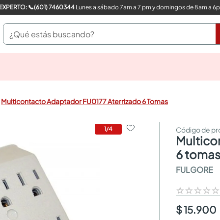
COMPRA CON UN EXPERTO: 📞(601) 7460344
Lunes a sábado 7am a 7 pm y domingos de 8am a 6
¿Qué estás buscando?
pinturas
closet
cocinas integrales
Multicontacto Adaptador FU0177 Aterrizado 6 Tomas
sanitarios
comedor
escritorio
1
/
4
multicontacto adaptador fu0177 aterrizado
pisos
armarios closet
6 toma
comedores
FULGORE
neveras
☆
☆
☆
☆
$ 15.900