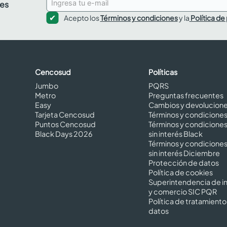
des
Acepto los
Términos y condiciones
y la
Política de
Cencosud
Políticas
Jumbo
PQRS
Metro
Preguntas frecuentes
Easy
Cambios y devolucion
Tarjeta Cencosud
Términos y condicione
Puntos Cencosud
Términos y condicione
Black Days 2026
sin interés Black
Términos y condicione
sin interés Diciembre
Protección de datos
Política de cookies
Superintendencia de in
y comercio SIC PQR
Política de tratamiento
datos