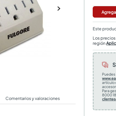
Agregar
Este produc
Los precio
región
Apli
S
Puedes 
www.ea
artículo
accesor
Para ges
8000 18
Comentarios y valoraciones
cliente