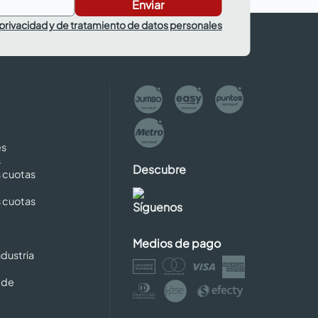
Enviar
 privacidad y de tratamiento de datos personales
es
s
Descubre
s cuotas
s cuotas
Síguenos
Medios de pago
dustria
 de