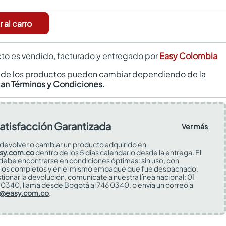
 al carro
to es vendido, facturado y entregado por
Easy Colombia
s de los productos pueden cambiar dependiendo de la
can Términos y Condiciones.
atisfacción Garantizada
Ver más
devolver o cambiar un producto adquirido en
sy.com.co
dentro de los 5 días calendario desde la entrega. El
 debe encontrarse en condiciones óptimas: sin uso, con
ios completos y en el mismo empaque que fue despachado.
tionar la devolución, comunícate a nuestra línea nacional: 01
0340, llama desde Bogotá al 746 0340, o envía un correo a
s@easy.com.co
.