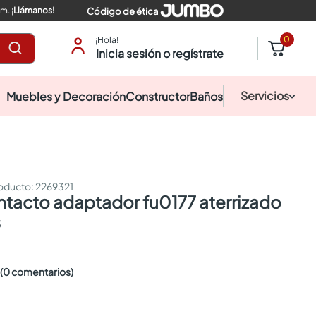
pm.
¡Llámanos!
Código de ética
0
¡Hola!
Inicia sesión o regístrate
Servicios
Muebles y Decoración
Constructor
Baños
:
2269321
s
☆
(0 comentarios)