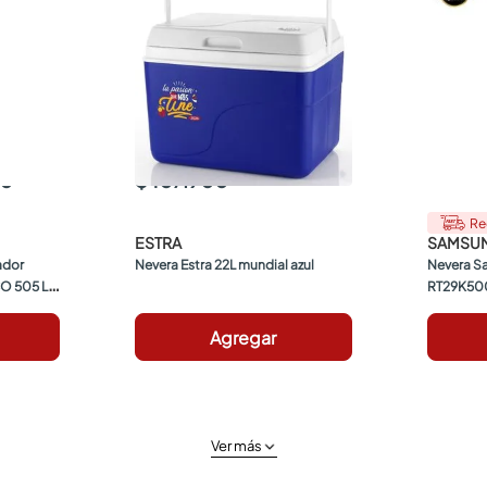
00
$ 107.900
Re
ESTRA
SAMSU
dor 
Nevera Estra 22L mundial azul
Nevera Sa
 505 Lt 
RT29K50
Agregar
Ver más