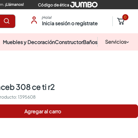
pm.
¡Llámanos!
Código de ética
0
¡Hola!
Inicia sesión o regístrate
Servicios
Muebles y Decoración
Constructor
Baños
aceb 308 ce ti r2
:
1395608
Agregar al carro