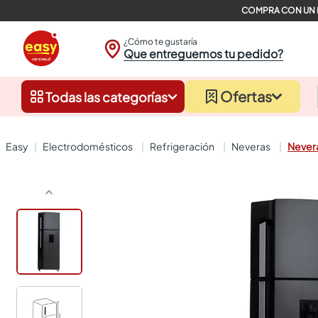
¿Cómo te gustaría
Que entreguemos tu pedido?
Ofertas
Todas las categorías
electrodomésticos
refrigeración
neveras
Nevera