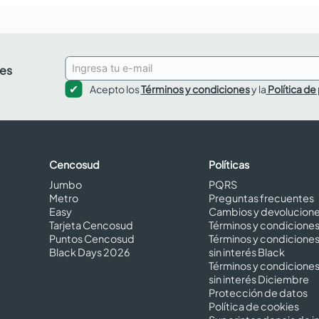
des
Acepto los
Términos y condiciones
y la
Política de
Cencosud
Políticas
Jumbo
PQRS
Metro
Preguntas frecuentes
Easy
Cambios y devolucion
Tarjeta Cencosud
Términos y condicione
Puntos Cencosud
Términos y condicione
Black Days 2026
sin interés Black
Términos y condicione
sin interés Diciembre
Protección de datos
Política de cookies