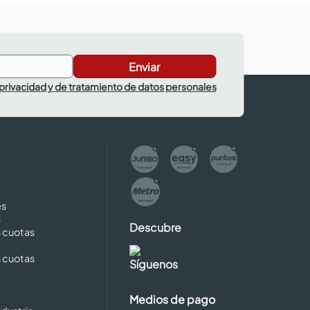
Enviar
 privacidad y de tratamiento de datos personales
es
s
Descubre
s cuotas
s cuotas
Síguenos
Medios de pago