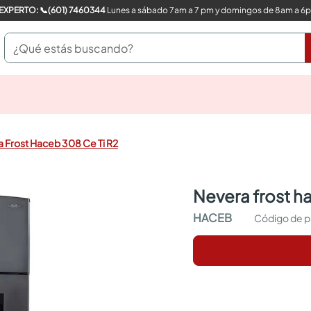
COMPRA CON UN EXPERTO: 📞(601) 7460344
Lunes a sábado 7am a 7 pm y domingos de 8am a 6
¿Qué estás buscando?
pinturas
closet
cocinas integrales
 Frost Haceb 308 Ce Ti R2
sanitarios
comedor
escritorio
nevera frost h
pisos
armarios closet
HACEB
comedores
neveras