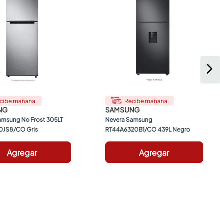
cibe mañana
Recibe mañana
NG
SAMSUNG
msung No Frost 305LT 
Nevera Samsung 
0JS8/CO Gris
RT44A6320B1/CO 439L Negro
Agregar
Agregar