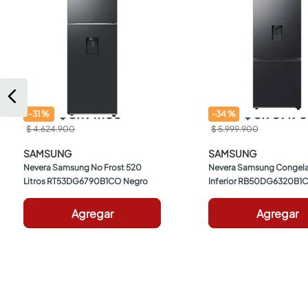
$ 3.191.180
$ 3.959.9
-
31
%
-
34
%
$ 4.624.900
$ 5.999.900
SAMSUNG
SAMSUNG
Nevera Samsung No Frost 520 
Nevera Samsung Congela
Litros RT53DG6790B1CO Negro
Inferior RB50DG6320B1CO
Negro
Agregar
Agregar