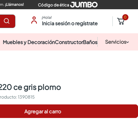
pm.
¡Llámanos!
Código de ética
0
¡Hola!
Inicia sesión o regístrate
Servicios
Muebles y Decoración
Constructor
Baños
220 ce gris plomo
:
1390815
Agregar al carro