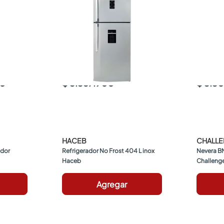
00
$ 3.357.900
$ 3.3
HACEB
CHALL
dor 
Refrigerador No Frost 404 L inox 
Nevera BN
Haceb
Challeng
scuro
Agregar