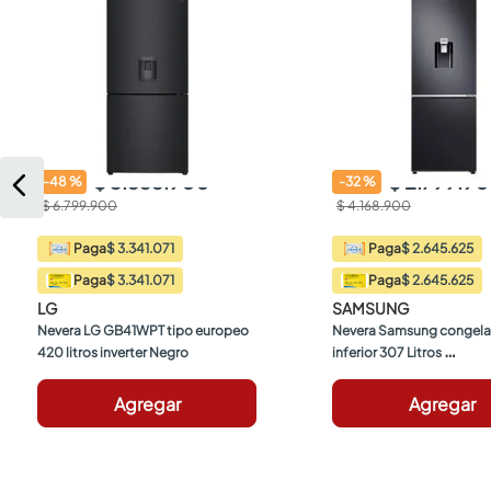
$ 3.535.900
$ 2.799.9
-
48
%
-
32
%
$ 6.799.900
$ 4.168.900
$ 3.341.071
$ 2.645.625
Paga
Paga
$ 3.341.071
$ 2.645.625
Paga
Paga
LG
SAMSUNG
Nevera LG GB41WPT tipo europeo 
Nevera Samsung congela
420 litros inverter Negro
inferior 307 Litros 
RB30N4160B1/CO Gris O
Agregar
Agregar