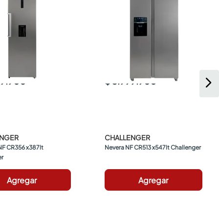
09.900
$ 3.999.900
ENGER
CHALLENGER
F CR356 x387lt 
Nevera NF CR513 x547lt Challenger
er
Agregar
Agregar