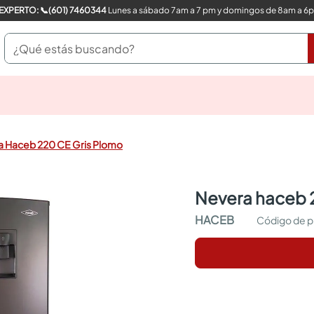
COMPRA CON UN EXPERTO: 📞(601) 7460344
Lunes a sábado 7am a 7 pm y domingos de 8am a 6
¿Qué estás buscando?
pinturas
closet
cocinas integrales
a Haceb 220 CE Gris Plomo
sanitarios
comedor
escritorio
nevera haceb 
pisos
armarios closet
HACEB
comedores
neveras