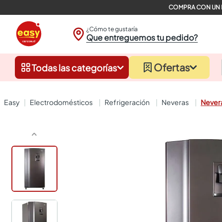
¿Cómo te gustaría
Que entreguemos tu pedido?
Ofertas
Todas las categorías
electrodomésticos
refrigeración
neveras
Never