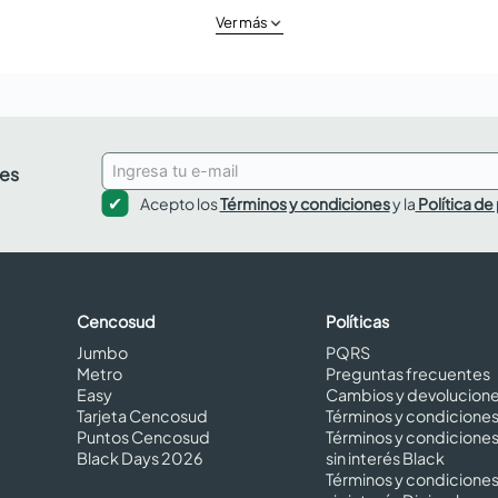
Ver más
des
Acepto los
Términos y condiciones
y la
Política de
Cencosud
Políticas
Jumbo
PQRS
Metro
Preguntas frecuentes
Easy
Cambios y devolucion
Tarjeta Cencosud
Términos y condicione
Puntos Cencosud
Términos y condicione
Black Days 2026
sin interés Black
Términos y condicione