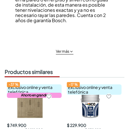
de instalación, de esta manera es posible
tener nivelaciones exactas y ya no es
necesario rayar las paredes. Cuenta con 2
años de garantía Bosch.
Ver más
Productos similares
-
37
%
-
17
%
Exclusivo online y venta
Exclusivo online y venta
telefónica
telefónica
Ahorro en grande
$ 749.900
$ 229.900