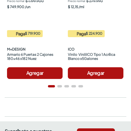
$ 1.199.900
$ 279.990
$
749
.
900
/
un
$
12
,
15
/
ml
Paga
Paga
$ 719.900
$ 224.900
M+DESIGN
ICO
Armario 6 Puertas 2 Cajones 
Vinilo  ViniliICO Tipo 1 Acrílica 
180x46 x182 Nuez
Blanco x5Galones
Agregar
Agregar