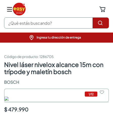
¿Qué estás buscando?
Ingresa tu dirección de entrega
pinturas
closet
cocinas integrales
:
1286705
sanitarios
nivel láser nivelox alcance 15m con
comedor
trípode y maletín bosch
escritorio
pisos
BOSCH
armarios closet
comedores
neveras
1
/
12
$ 479.990