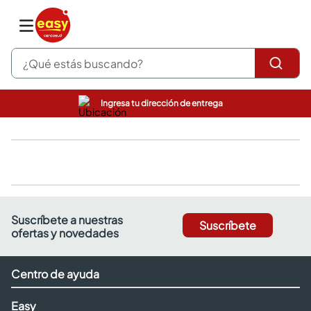
¿Qué estás buscando?
Ingresa tu dirección de entrega
pinturas
closet
cocinas integrales
sanitarios
comedor
escritorio
pisos
Suscríbete a nuestras
Suscríbete
armarios closet
ofertas y novedades
comedores
neveras
Centro de ayuda
Easy