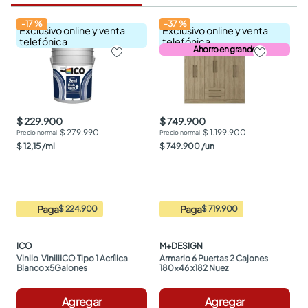
-
17
%
-
37
%
Exclusivo online y venta
Exclusivo online y venta
telefónica
telefónica
Ahorro en grande
$ 229.900
$ 749.900
$ 279.990
$ 1.199.900
$
12
,
15
/
ml
$
749
.
900
/
un
Paga
Paga
$ 224.900
$ 719.900
ICO
M+DESIGN
Vinilo  ViniliICO Tipo 1 Acrílica 
Armario 6 Puertas 2 Cajones 
Blanco x5Galones
180x46 x182 Nuez
Agregar
Agregar