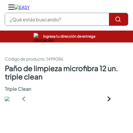
¿Qué estás buscando?
Ingresa tu dirección de entrega
pinturas
closet
cocinas integrales
:
1499086
sanitarios
paño de limpieza microfibra 12 un.
comedor
triple clean
escritorio
pisos
Triple Clean
armarios closet
comedores
neveras