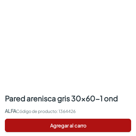
pared arenisca gris 30x60-1 ond
ALFA
:
1364426
Agregar al carro