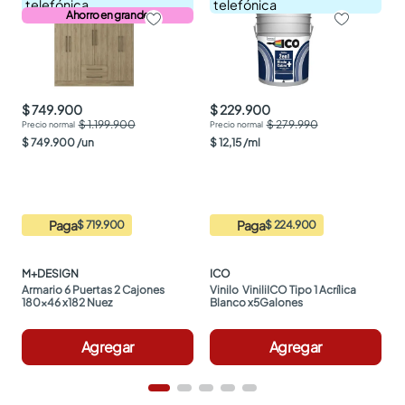
telefónica
telefónica
Ahorro en grande
$ 749.900
$ 229.900
$ 1.199.900
$ 279.990
$
749
.
900
/
un
$
12
,
15
/
ml
Paga
Paga
$ 719.900
$ 224.900
M+DESIGN
ICO
Armario 6 Puertas 2 Cajones 
Vinilo  ViniliICO Tipo 1 Acrílica 
180x46 x182 Nuez
Blanco x5Galones
Agregar
Agregar