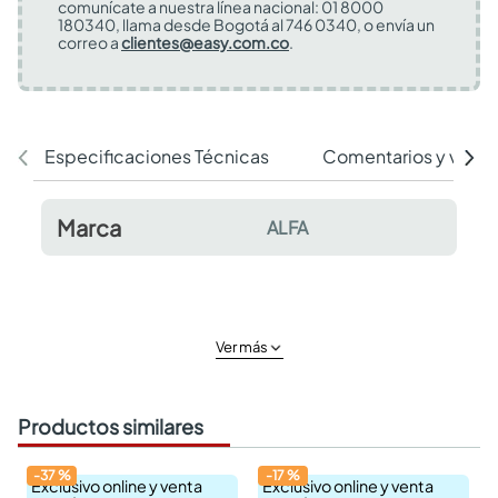
comunícate a nuestra línea nacional: 01 8000
180340, llama desde Bogotá al 746 0340, o envía un
correo a
clientes@easy.com.co
.
Especificaciones Técnicas
Comentarios y valor
Marca
ALFA
Ver más
Productos similares
-
37
%
-
17
%
Exclusivo online y venta
Exclusivo online y venta