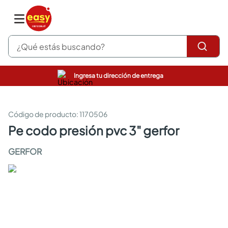
¿Qué estás buscando?
Ingresa tu dirección de entrega
pinturas
closet
cocinas integrales
:
1170506
sanitarios
pe codo presión pvc 3" gerfor
comedor
escritorio
GERFOR
pisos
armarios closet
comedores
neveras