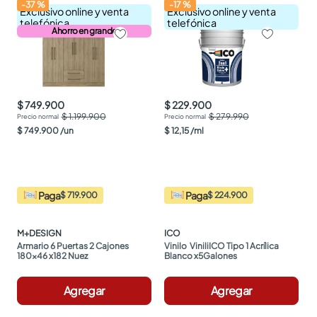
-
37
%
-
17
%
Exclusivo online y venta
Exclusivo online y venta
telefónica
telefónica
Ahorro en grande
$ 749.900
$ 229.900
$ 1.199.900
$ 279.990
$
749
.
900
/
un
$
12
,
15
/
ml
Paga
Paga
$ 719.900
$ 224.900
M+DESIGN
ICO
Armario 6 Puertas 2 Cajones 
Vinilo  ViniliICO Tipo 1 Acrílica 
180x46 x182 Nuez
Blanco x5Galones
Agregar
Agregar