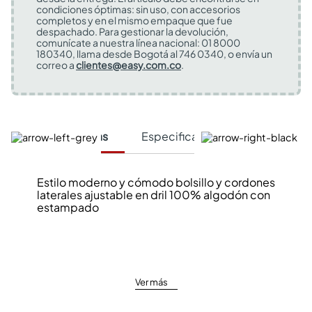
condiciones óptimas: sin uso, con accesorios
completos y en el mismo empaque que fue
despachado. Para gestionar la devolución,
comunícate a nuestra línea nacional: 01 8000
180340, llama desde Bogotá al 746 0340, o envía un
correo a
clientes@easy.com.co
.
Características
Especificaciones Técnicas
Estilo moderno y cómodo bolsillo y cordones
laterales ajustable en dril 100% algodón con
estampado
Ver más