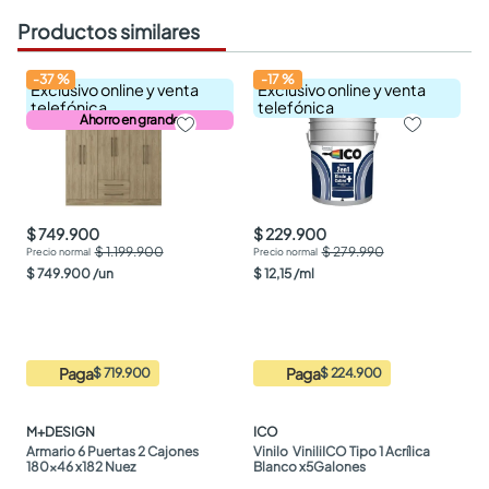
Productos similares
-
37
%
-
17
%
Exclusivo online y venta
Exclusivo online y venta
telefónica
telefónica
Ahorro en grande
$ 749.900
$ 229.900
$ 1.199.900
$ 279.990
$
749
.
900
/
un
$
12
,
15
/
ml
Paga
Paga
$ 719.900
$ 224.900
M+DESIGN
ICO
Armario 6 Puertas 2 Cajones 
Vinilo  ViniliICO Tipo 1 Acrílica 
180x46 x182 Nuez
Blanco x5Galones