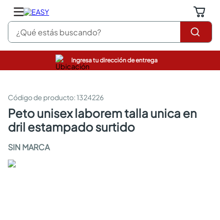
¿Qué estás buscando?
Ingresa tu dirección de entrega
pinturas
closet
cocinas integrales
:
1324226
sanitarios
peto unisex laborem talla unica en
comedor
dril estampado surtido
escritorio
pisos
SIN MARCA
armarios closet
comedores
neveras