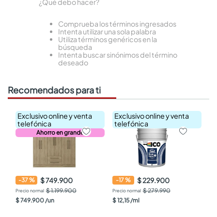
¿Qué debo hacer?
Comprueba los términos ingresados
Intenta utilizar una sola palabra
Utiliza términos genéricos en la
búsqueda
Intenta buscar sinónimos del término
deseado
Recomendados para ti
Exclusivo online y venta
Exclusivo online y venta
telefónica
telefónica
Ahorro en grande
$ 749.900
$ 229.900
-
37
%
-
17
%
$ 1.199.900
$ 279.990
$
749
.
900
/
un
$
12
,
15
/
ml