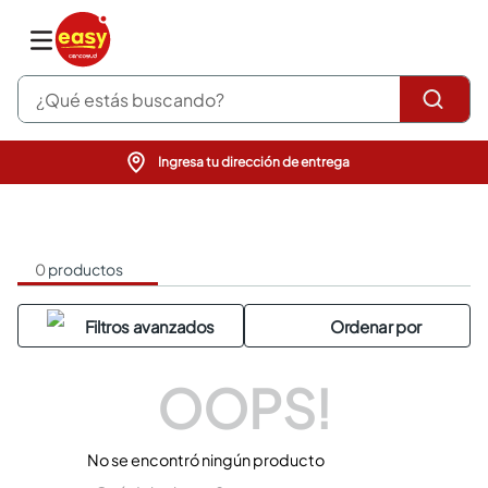
¿Qué estás buscando?
Ingresa tu dirección de entrega
pinturas
closet
cocinas integrales
sanitarios
0
productos
comedor
escritorio
pisos
armarios closet
comedores
OOPS!
neveras
No se encontró ningún producto