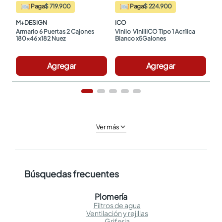
Paga
$ 719.900
Paga
$ 224.900
M+DESIGN
ICO
Armario 6 Puertas 2 Cajones 
Vinilo  ViniliICO Tipo 1 Acrílica 
180x46 x182 Nuez
Blanco x5Galones
Agregar
Agregar
Ver más
Búsquedas frecuentes
Plomería
Filtros de agua
Ventilación y rejillas
Griferia