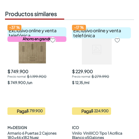
Productos similares
-
37
%
-
17
%
Exclusivo online y venta
Exclusivo online y venta
telefónica
telefónica
Ahorro en grande
$ 749.900
$ 229.900
$ 1.199.900
$ 279.990
$
749
.
900
/
un
$
12
,
15
/
ml
Paga
Paga
$ 719.900
$ 224.900
M+DESIGN
ICO
Armario 6 Puertas 2 Cajones 
Vinilo  ViniliICO Tipo 1 Acrílica 
180x46 x182 Nuez
Blanco x5Galones