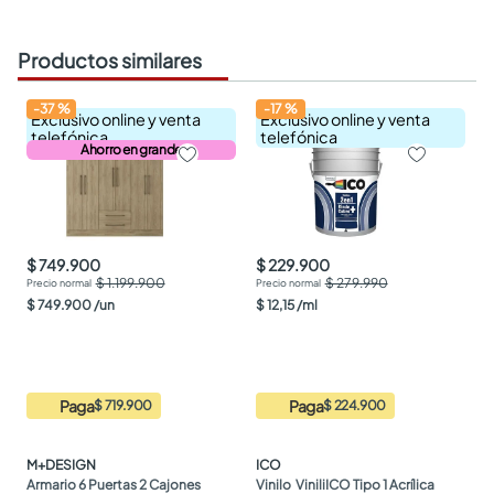
Productos similares
-
37
%
-
17
%
Exclusivo online y venta
Exclusivo online y venta
telefónica
telefónica
Ahorro en grande
$ 749.900
$ 229.900
$ 1.199.900
$ 279.990
$
749
.
900
/
un
$
12
,
15
/
ml
Paga
Paga
$ 719.900
$ 224.900
M+DESIGN
ICO
Armario 6 Puertas 2 Cajones 
Vinilo  ViniliICO Tipo 1 Acrílica 