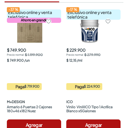
-
37
%
-
17
%
Exclusivo online y venta
Exclusivo online y venta
telefónica
telefónica
Ahorro en grande
$ 749.900
$ 229.900
$ 1.199.900
$ 279.990
$
749
.
900
/
un
$
12
,
15
/
ml
Paga
Paga
$ 719.900
$ 224.900
M+DESIGN
ICO
Armario 6 Puertas 2 Cajones 
Vinilo  ViniliICO Tipo 1 Acrílica 
180x46 x182 Nuez
Blanco x5Galones
Agregar
Agregar