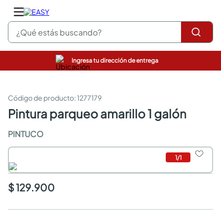
¿Qué estás buscando?
Ingresa tu dirección de entrega
pinturas
closet
cocinas integrales
:
1277179
sanitarios
pintura parqueo amarillo 1 galón
comedor
escritorio
PINTUCO
pisos
armarios closet
1
/
1
comedores
neveras
$ 129.900